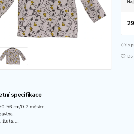
Nej
29
Číslo p
Do 
tní specifikace
 50-56 cm/0-2 měsíce,
bavlna,
 žlutá, ....