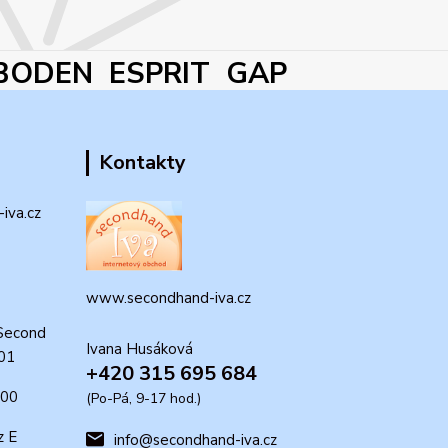
BODEN ESPRIT GAP
Kontakty
iva.cz
www.secondhand-iva.cz
Second
Ivana Husáková
 01
+420 315 695 684
:00
(Po-Pá, 9-17 hod.)
z E
info@secondhand-iva.cz