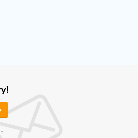
y!
it