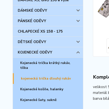
DÁMSKÉ XS, dívčí 158 a výše
DÁMSKÉ ODĚVY
PÁNSKÉ ODĚVY
CHLAPECKÉ XS 158 - 175
DĚTSKÉ ODĚVY
KOJENECKÉ ODĚVY
Kojenecká trička krátký rukáv,
tílka
Komple
kojenecká trička dlouhý rukáv
velikost
Kojenecké košile, halenky
materiál 
barva bílá,
Kojenecké šaty, sukně