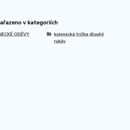
zařazeno v kategoriích
NECKÉ ODĚVY
kojenecká trička dlouhý
rukáv