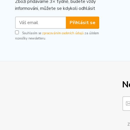
Zboží přidáváme 3× týdně, budete vždy
informováni, můžete se kdykoli odhlásit
Přihlásit se
Souhlasím se
zpracováním osobních údajů
za účelem
rozesílky newsletteru.
N
Z