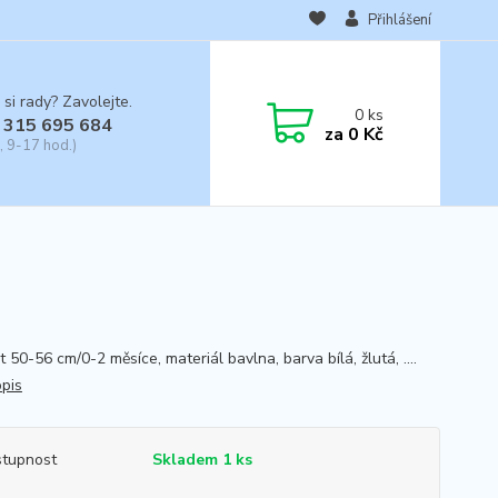
Přihlášení
 si rady? Zavolejte.
0
ks
 315 695 684
za
0 Kč
, 9-17 hod.)
t 50-56 cm/0-2 měsíce, materiál bavlna, barva bílá, žlutá, ....
opis
tupnost
Skladem 1 ks