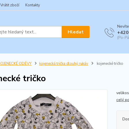
Vrátit zboží
Kontakty
Nevíte
Hledat
+420
(Po-Pá
KOJENECKÉ ODĚVY
kojenecká trička dlouhý rukáv
kojenecké tričko
necké tričko
velikos
celý p
Dos