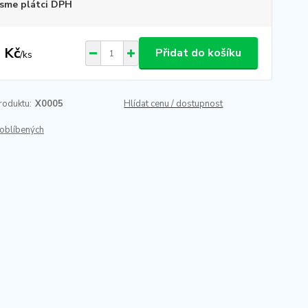
sme plátci DPH
 Kč
Přidat do košíku
/
ks
roduktu:
X0005
Hlídat cenu / dostupnost
oblíbených