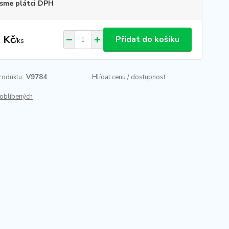
sme plátci DPH
 Kč
Přidat do košíku
/
ks
roduktu:
V9784
Hlídat cenu / dostupnost
oblíbených