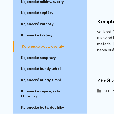
Kojenecké mikiny, svetry
Kojenecké tepláky
Komple
Kojenecké kalhoty
velikost 
Kojenecké kraťasy
rukáv od
materiál
Kojenecké body, overaly
barva bílá,
Kojenecké soupravy
Kojenecké bundy lehké
Zboží 
Kojenecké bundy zimní
KOJE
Kojenecké čepice, šály,
klobouky
Kojenecké boty, doplňky