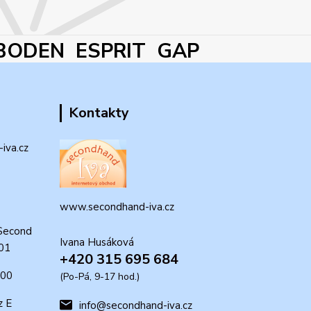
BODEN ESPRIT GAP
Kontakty
iva.cz
www.secondhand-iva.cz
Second
Ivana Husáková
 01
+420 315 695 684
:00
(Po-Pá, 9-17 hod.)
z E
info@secondhand-iva.cz