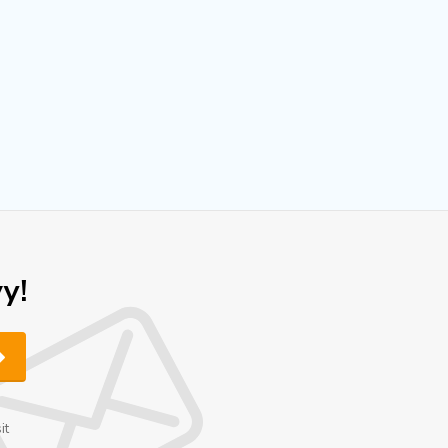
y!
it