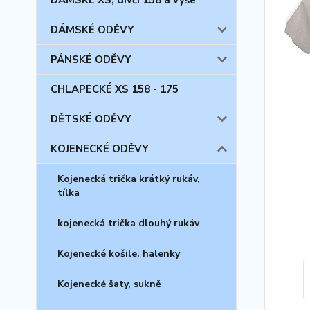
DÁMSKÉ XS, dívčí 158 a výše
DÁMSKÉ ODĚVY
PÁNSKÉ ODĚVY
CHLAPECKÉ XS 158 - 175
DĚTSKÉ ODĚVY
KOJENECKÉ ODĚVY
Kojenecká trička krátký rukáv,
tílka
kojenecká trička dlouhý rukáv
Kojenecké košile, halenky
Kojenecké šaty, sukně