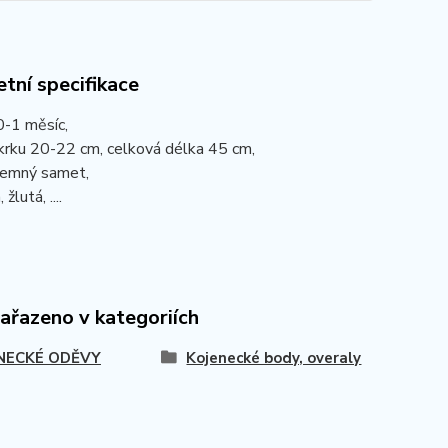
tní specifikace
0-1 měsíc,
 krku 20-22 cm, celková délka 45 cm,
 jemný samet,
 žlutá, ....
zařazeno v kategoriích
NECKÉ ODĚVY
Kojenecké body, overaly