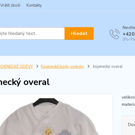
Vrátit zboží
Kontakty
Nevíte
Hledat
+420
(Po-Pá
KOJENECKÉ ODĚVY
Kojenecké body, overaly
kojenecký overal
necký overal
veliko
materiá
Dos