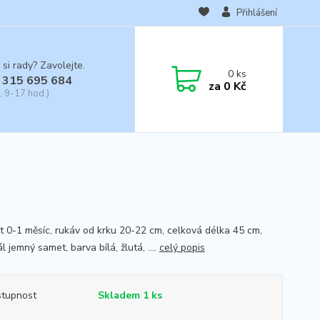
Přihlášení
 si rady? Zavolejte.
0
ks
 315 695 684
za
0 Kč
, 9-17 hod.)
st 0-1 měsíc, rukáv od krku 20-22 cm, celková délka 45 cm,
l jemný samet, barva bílá, žlutá, ....
celý popis
tupnost
Skladem 1 ks