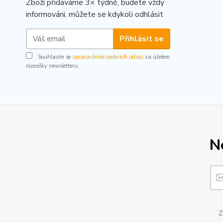
Zboží přidáváme 3× týdně, budete vždy
informováni, můžete se kdykoli odhlásit
Přihlásit se
Souhlasím se
zpracováním osobních údajů
za účelem
rozesílky newsletteru.
N
Z