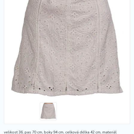
velikost 36, pas 70 cm, boky 94 cm, celková délka 42 cm, materiál