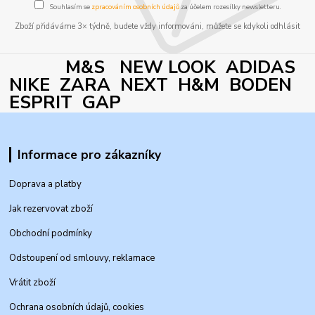
Souhlasím se
zpracováním osobních údajů
za účelem rozesílky newsletteru.
Zboží přidáváme 3× týdně, budete vždy informováni, můžete se kdykoli odhlásit
M&S NEW LOOK ADIDAS
NIKE ZARA NEXT H&M BODEN
ESPRIT GAP
Informace pro zákazníky
Doprava a platby
Jak rezervovat zboží
Obchodní podmínky
Odstoupení od smlouvy, reklamace
Vrátit zboží
Ochrana osobních údajů, cookies