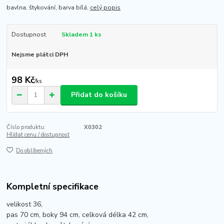
bavlna, štykování, barva bílá,
celý popis
Dostupnost
Skladem 1 ks
Nejsme plátci DPH
98 Kč
/
ks
Přidat do košíku
Číslo produktu:
X0302
Hlídat cenu / dostupnost
Do oblíbených
Kompletní specifikace
velikost 36,
pas 70 cm, boky 94 cm, celková délka 42 cm,