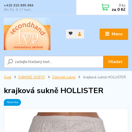
0
ks
+420 315 695 684
za
0 Kč
(Po-Pá, 9-17 hod.)
Menu
Hledat
Úvod
DÁMSKÉ ODĚVY
Dámské sukně
krajková sukně HOLLISTER
krajková sukně HOLLISTER
Novinka