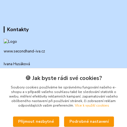
Kontakty
www.secondhand-iva.cz
Ivana Husáková
+420 315 695 684
(Po-Pá, 9-17 hod.)
🍪 Jak byste rádi své cookies?
info@secondhand-iva.cz
Soubory cookies používáme ke správnému fungování našeho e-
shopu a v případě vašeho souhlasu také ke sledování statistik o
webu, měření efektivity reklamních kampaní, zapamatování vašeho
oblíbeného nastavení při používání stránek, či zobrazení reklam
odpovídajících vašim preferencím.
Více k využití cookies
Přijmout nezbytné
Podrobné nastavení
Upravit sběr cookies.