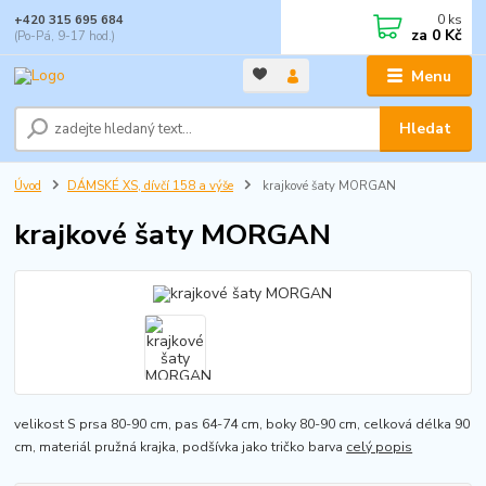
0
ks
+420 315 695 684
za
0 Kč
(Po-Pá, 9-17 hod.)
Menu
Hledat
Úvod
DÁMSKÉ XS, dívčí 158 a výše
krajkové šaty MORGAN
krajkové šaty MORGAN
velikost S prsa 80-90 cm, pas 64-74 cm, boky 80-90 cm, celková délka 90
cm, materiál pružná krajka, podšívka jako tričko barva
celý popis