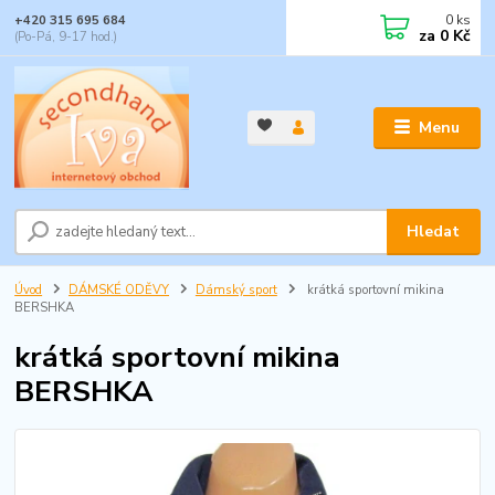
0
ks
+420 315 695 684
za
0 Kč
(Po-Pá, 9-17 hod.)
Menu
Hledat
Úvod
DÁMSKÉ ODĚVY
Dámský sport
krátká sportovní mikina
BERSHKA
krátká sportovní mikina
BERSHKA