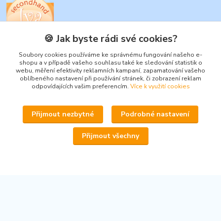
🍪 Jak byste rádi své cookies?
www.secondhand-iva.cz
Soubory cookies používáme ke správnému fungování našeho e-
shopu a v případě vašeho souhlasu také ke sledování statistik o
Ivana Husáková
webu, měření efektivity reklamních kampaní, zapamatování vašeho
+420 315 695 684
oblíbeného nastavení při používání stránek, či zobrazení reklam
(Po-Pá, 9-17 hod.)
odpovídajících vašim preferencím.
Více k využití cookies
info@secondhand-iva.cz
Přijmout nezbytné
Podrobné nastavení
Přijmout všechny
Upravit sběr cookies.
© 2026 www.secondhand-iva.cz on line obchod
Vytvořeno na
Eshop-rychle.cz