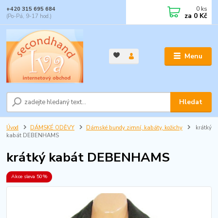
0
ks
+420 315 695 684
za
0 Kč
(Po-Pá, 9-17 hod.)
Menu
Hledat
Úvod
DÁMSKÉ ODĚVY
Dámské bundy zimní, kabáty, kožichy
krátký
kabát DEBENHAMS
krátký kabát DEBENHAMS
Akce sleva 50%