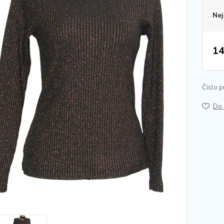
Nej
14
Číslo p
Do 