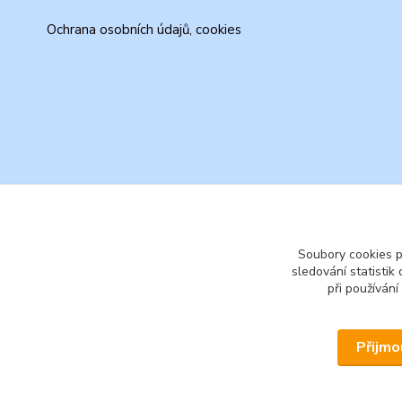
Ochrana osobních údajů, cookies
Soubory cookies 
sledování statisti
při používání
Přijmo
© 2026 www.secondhand-iva.cz on line obchod