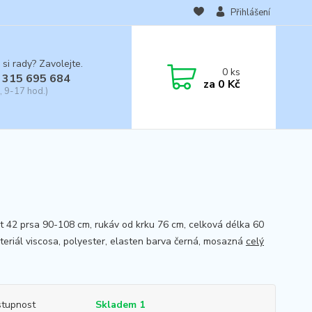
Přihlášení
 si rady? Zavolejte.
0
ks
 315 695 684
za
0 Kč
, 9-17 hod.)
st 42 prsa 90-108 cm, rukáv od krku 76 cm, celková délka 60
teriál viscosa, polyester, elasten barva černá, mosazná
celý
tupnost
Skladem 1