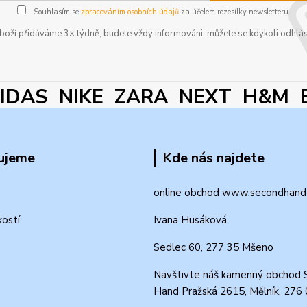
Souhlasím se
zpracováním osobních údajů
za účelem rozesílky newsletteru.
boží přidáváme 3× týdně, budete vždy informováni, můžete se kdykoli odhlás
DAS NIKE ZARA NEXT H&M 
ujeme
Kde nás najdete
online obchod www.secondhand-
kostí
Ivana Husáková
Sedlec 60, 277 35 Mšeno
Navštivte náš kamenný obchod 
Hand Pražská 2615, Mělník, 276