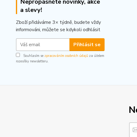
Nepropásněte novinky, akce
a slevy!
Zboží přidáváme 3× týdně, budete vždy
informováni, můžete se kdykoli odhlásit
Přihlásit se
Souhlasím se
zpracováním osobních údajů
za účelem
rozesílky newsletteru.
N