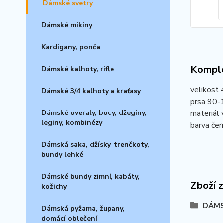
Dámské svetry
Dámské mikiny
Kardigany, ponča
Komple
Dámské kalhoty, rifle
velikost
Dámské 3/4 kalhoty a kraťasy
prsa 90-1
Dámské overaly, body, džegíny,
materiál 
leginy, kombinézy
barva če
Dámská saka, džísky, trenčkoty,
bundy lehké
Dámské bundy zimní, kabáty,
Zboží 
kožichy
DÁMS
Dámská pyžama, župany,
domácí oblečení