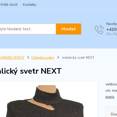
Vrátit zboží
Kontakty
Nevíte
Hledat
+420
(Po-Pá
DÁMSKÉ ODĚVY
Dámské svetry
metalický svetr NEXT
lický svetr NEXT
veliko
cm, ma
popis
Dos