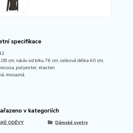
tní specifikace
 42
08 cm, rukáv od krku 76 cm, celková délka 60 cm,
viscosa, polyester, elasten
rná, mosazná
zařazeno v kategoriích
KÉ ODĚVY
Dámské svetry