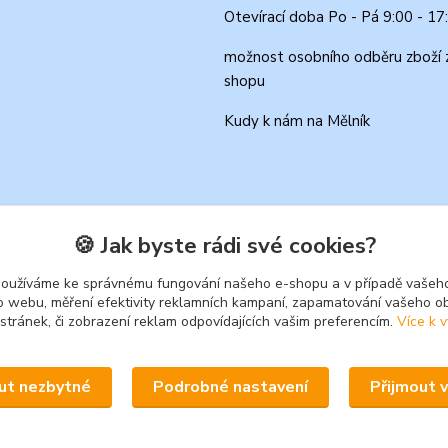
Otevírací doba Po - Pá 9:00 - 17
možnost osobního odběru zboží 
shopu
Kudy k nám na Mělník
🍪 Jak byste rádi své cookies?
používáme ke správnému fungování našeho e-shopu a v případě vašeho
k o webu, měření efektivity reklamních kampaní, zapamatování vašeho o
 stránek, či zobrazení reklam odpovídajících vašim preferencím.
Více k v
Upravit sběr cookies.
ut nezbytné
Podrobné nastavení
Přijmout 