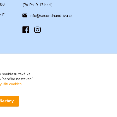
:00
(Po-Pá, 9-17 hod.)
z E
info@secondhand-iva.cz
 souhlasu také ke
blíbeného nastavení
yužití cookies
všechny
Vytvořeno na
Eshop-rychle.cz