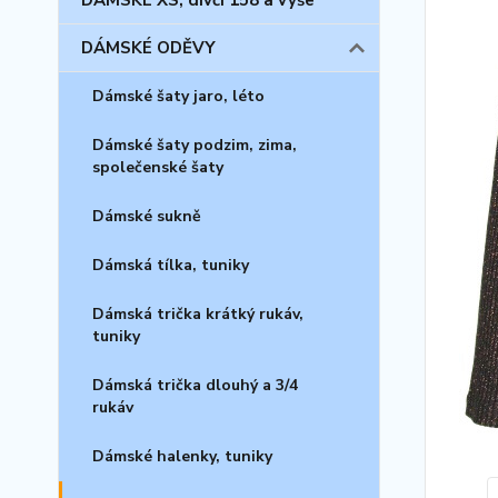
DÁMSKÉ XS, dívčí 158 a výše
DÁMSKÉ ODĚVY
Dámské šaty jaro, léto
Dámské šaty podzim, zima,
společenské šaty
Dámské sukně
Dámská tílka, tuniky
Dámská trička krátký rukáv,
tuniky
Dámská trička dlouhý a 3/4
rukáv
Dámské halenky, tuniky