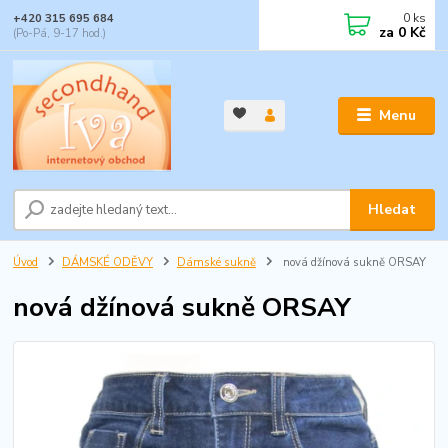
0
ks
+420 315 695 684
za
0 Kč
(Po-Pá, 9-17 hod.)
Menu
Hledat
Úvod
DÁMSKÉ ODĚVY
Dámské sukně
nová džínová sukně ORSAY
nová džínová sukně ORSAY