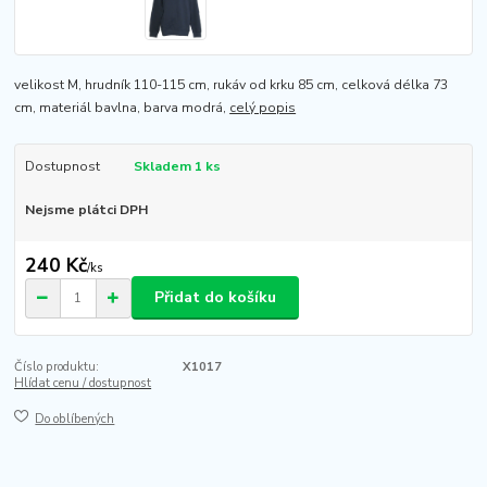
velikost M, hrudník 110-115 cm, rukáv od krku 85 cm, celková délka 73
cm, materiál bavlna, barva modrá,
celý popis
Dostupnost
Skladem 1 ks
Nejsme plátci DPH
240 Kč
/
ks
Přidat do košíku
Číslo produktu:
X1017
Hlídat cenu / dostupnost
Do oblíbených