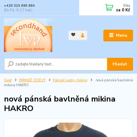
0
ks
+420 315 695 684
za
0 Kč
(Po-Pá, 9-17 hod.)
Menu
Hledat
Úvod
PÁNSKÉ ODĚVY
Pánské svetry, mikiny
nová pánská bavlněná
mikina HAKRO
nová pánská bavlněná mikina
HAKRO