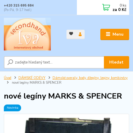
0
ks
+420 315 695 684
za
0 Kč
(Po-Pá, 9-17 hod.)
Menu
Hledat
Úvod
DÁMSKÉ ODĚVY
Dámské overaly, body, džegíny, leginy, kombinézy
nové legíny MARKS & SPENCER
nové legíny MARKS & SPENCER
Novinka