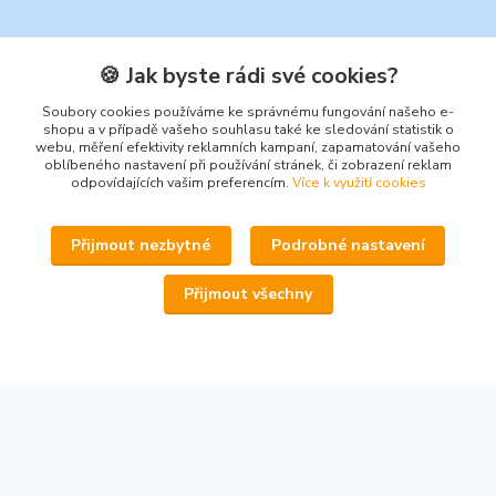
🍪 Jak byste rádi své cookies?
Soubory cookies používáme ke správnému fungování našeho e-
Kontakty
shopu a v případě vašeho souhlasu také ke sledování statistik o
webu, měření efektivity reklamních kampaní, zapamatování vašeho
oblíbeného nastavení při používání stránek, či zobrazení reklam
odpovídajících vašim preferencím.
Více k využití cookies
Přijmout nezbytné
Podrobné nastavení
www.secondhand-iva.cz
Přijmout všechny
Ivana Husáková
+420 315 695 684
(Po-Pá, 9-17 hod.)
info@secondhand-iva.cz