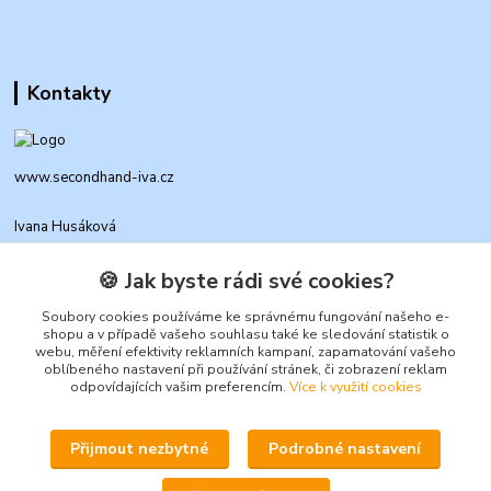
Kontakty
www.secondhand-iva.cz
Ivana Husáková
+420 315 695 684
(Po-Pá, 9-17 hod.)
🍪 Jak byste rádi své cookies?
info@secondhand-iva.cz
Soubory cookies používáme ke správnému fungování našeho e-
shopu a v případě vašeho souhlasu také ke sledování statistik o
webu, měření efektivity reklamních kampaní, zapamatování vašeho
oblíbeného nastavení při používání stránek, či zobrazení reklam
odpovídajících vašim preferencím.
Více k využití cookies
Přijmout nezbytné
Podrobné nastavení
Upravit sběr cookies.