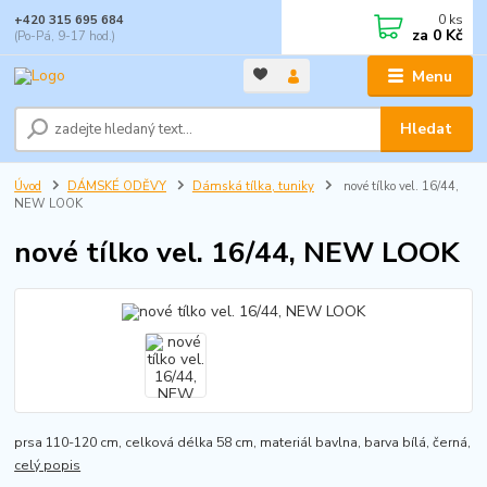
0
ks
+420 315 695 684
za
0 Kč
(Po-Pá, 9-17 hod.)
Menu
Hledat
Úvod
DÁMSKÉ ODĚVY
Dámská tílka, tuniky
nové tílko vel. 16/44,
NEW LOOK
nové tílko vel. 16/44, NEW LOOK
prsa 110-120 cm, celková délka 58 cm, materiál bavlna, barva bílá, černá,
celý popis