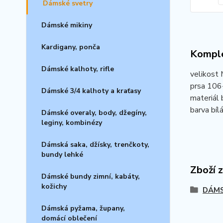
Dámské svetry
Dámské mikiny
Kardigany, ponča
Komple
Dámské kalhoty, rifle
velikost
prsa 106
Dámské 3/4 kalhoty a kraťasy
materiál 
barva bílá
Dámské overaly, body, džegíny,
leginy, kombinézy
Dámská saka, džísky, trenčkoty,
bundy lehké
Zboží 
Dámské bundy zimní, kabáty,
kožichy
DÁMS
Dámská pyžama, župany,
domácí oblečení