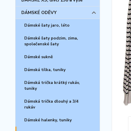
DÁMSKÉ XS, dívčí 158 a výše
DÁMSKÉ ODĚVY
Dámské šaty jaro, léto
Dámské šaty podzim, zima,
společenské šaty
Dámské sukně
Dámská tílka, tuniky
Dámská trička krátký rukáv,
tuniky
Dámská trička dlouhý a 3/4
rukáv
Dámské halenky, tuniky