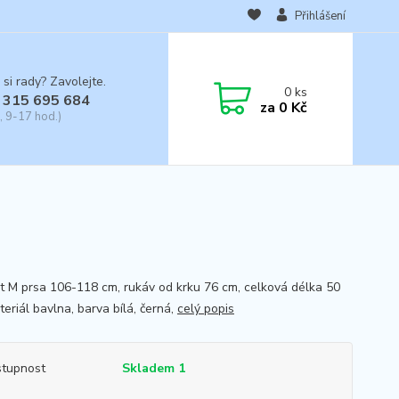
Přihlášení
 si rady? Zavolejte.
0
ks
 315 695 684
za
0 Kč
, 9-17 hod.)
st M prsa 106-118 cm, rukáv od krku 76 cm, celková délka 50
eriál bavlna, barva bílá, černá,
celý popis
tupnost
Skladem 1