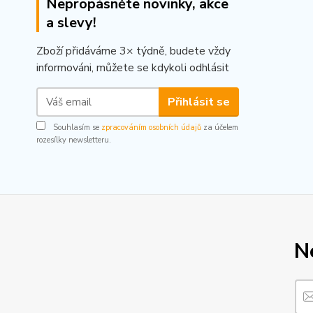
Nepropásněte novinky, akce
a slevy!
Zboží přidáváme 3× týdně, budete vždy
informováni, můžete se kdykoli odhlásit
Přihlásit se
Souhlasím se
zpracováním osobních údajů
za účelem
rozesílky newsletteru.
N