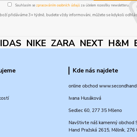
Souhlasím se
zpracováním osobních údajů
za účelem rozesílky newsletteru.
boží přidáváme 3× týdně, budete vždy informováni, můžete se kdykoli odhlás
DAS NIKE ZARA NEXT H&M 
ujeme
Kde nás najdete
online obchod www.secondhand-
kostí
Ivana Husáková
Sedlec 60, 277 35 Mšeno
Navštivte náš kamenný obchod 
Hand Pražská 2615, Mělník, 276