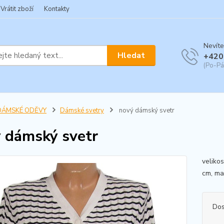
Vrátit zboží
Kontakty
Nevíte
Hledat
+420
(Po-Pá
DÁMSKÉ ODĚVY
Dámské svetry
nový dámský svetr
 dámský svetr
veliko
cm, mat
Dos