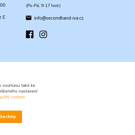
:00
(Po-Pá, 9-17 hod.)
z E
info@secondhand-iva.cz
 souhlasu také ke
blíbeného nastavení
yužití cookies
všechny
Vytvořeno na
Eshop-rychle.cz