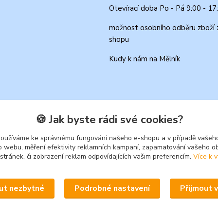
Otevírací doba Po - Pá 9:00 - 17
možnost osobního odběru zboží 
shopu
Kudy k nám na Mělník
🍪 Jak byste rádi své cookies?
používáme ke správnému fungování našeho e-shopu a v případě vašeho
k o webu, měření efektivity reklamních kampaní, zapamatování vašeho o
 stránek, či zobrazení reklam odpovídajících vašim preferencím.
Více k v
Upravit sběr cookies.
ut nezbytné
Podrobné nastavení
Přijmout 