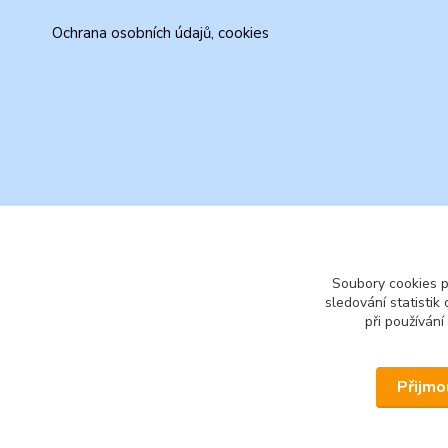
Ochrana osobních údajů, cookies
Soubory cookies 
sledování statisti
při používání
Přijmo
© 2026 www.secondhand-iva.cz on line obchod