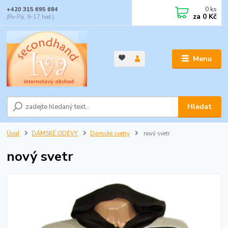
0
ks
+420 315 695 684
za
0 Kč
(Po-Pá, 9-17 hod.)
Menu
Hledat
Úvod
DÁMSKÉ ODĚVY
Dámské svetry
nový svetr
nový svetr