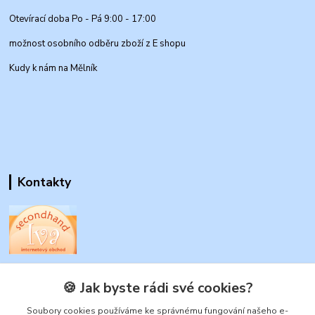
Otevírací doba Po - Pá 9:00 - 17:00
možnost osobního odběru zboží z E shopu
Kudy k nám na Mělník
Kontakty
www.secondhand-iva.cz
🍪 Jak byste rádi své cookies?
Ivana Husáková
Soubory cookies používáme ke správnému fungování našeho e-