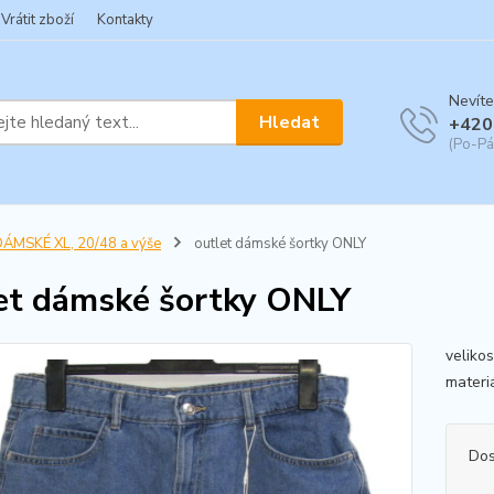
Vrátit zboží
Kontakty
Nevíte
Hledat
+420
(Po-Pá
ÁMSKÉ XL, 20/48 a výše
outlet dámské šortky ONLY
et dámské šortky ONLY
veliko
materi
Dos