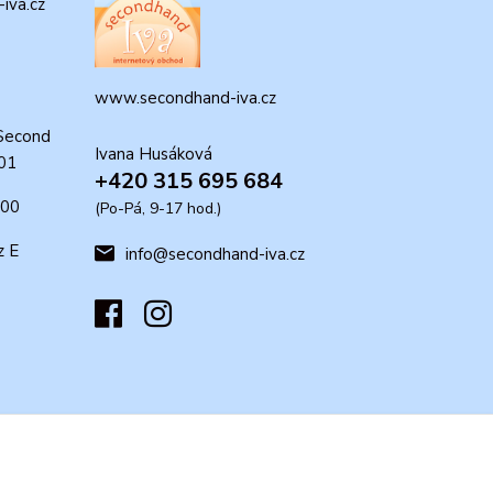
iva.cz
www.secondhand-iva.cz
Second
Ivana Husáková
 01
+420 315 695 684
:00
(Po-Pá, 9-17 hod.)
z E
info@secondhand-iva.cz