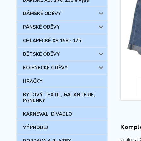
DÁMSKÉ XS, dívčí 158 a výše
DÁMSKÉ ODĚVY
PÁNSKÉ ODĚVY
CHLAPECKÉ XS 158 - 175
DĚTSKÉ ODĚVY
KOJENECKÉ ODĚVY
HRAČKY
BYTOVÝ TEXTIL, GALANTERIE,
PANENKY
KARNEVAL, DIVADLO
Komple
VÝPRODEJ
velikost 