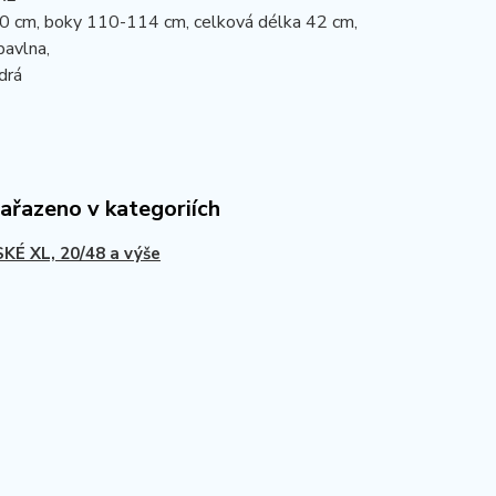
0 cm, boky 110-114 cm, celková délka 42 cm,
bavlna,
drá
zařazeno v kategoriích
É XL, 20/48 a výše