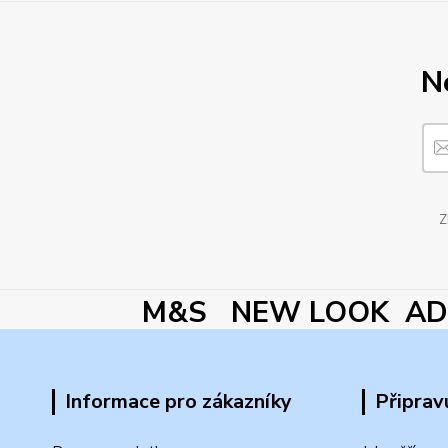
N
Z
M&S NEW LOOK ADI
Informace pro zákazníky
Připrav