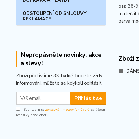
DOPRAVA A PLATBY
pas 88-9
materiál 
ODSTOUPENÍ OD SMLOUVY,
REKLAMACE
barva mo
Nepropásněte novinky, akce
Zboží 
a slevy!
DÁMSK
Zboží přidáváme 3× týdně, budete vždy
informováni, můžete se kdykoli odhlásit
Přihlásit se
Souhlasím se
zpracováním osobních údajů
za účelem
rozesílky newsletteru.