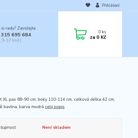
Přihlášení
 si rady? Zavolejte.
0
ks
 315 695 684
za
0 Kč
, 9-17 hod.)
st XL pas 88-90 cm, boky 110-114 cm, celková délka 42 cm,
ál bavlna, barva modrá
celý popis
tupnost
Není skladem