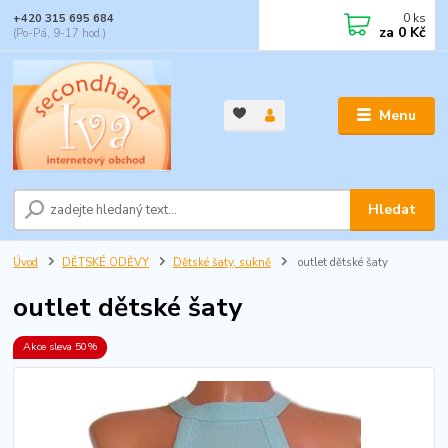
0
ks
+420 315 695 684
za
0 Kč
(Po-Pá, 9-17 hod.)
Menu
Hledat
Úvod
DĚTSKÉ ODĚVY
Dětské šaty, sukně
outlet dětské šaty
outlet dětské šaty
Akce sleva 50%