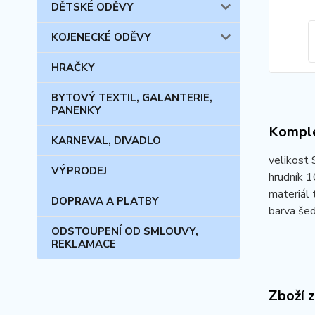
DĚTSKÉ ODĚVY
KOJENECKÉ ODĚVY
HRAČKY
BYTOVÝ TEXTIL, GALANTERIE,
PANENKY
Komple
KARNEVAL, DIVADLO
velikost 
VÝPRODEJ
hrudník 1
materiál 
DOPRAVA A PLATBY
barva še
ODSTOUPENÍ OD SMLOUVY,
REKLAMACE
Zboží 