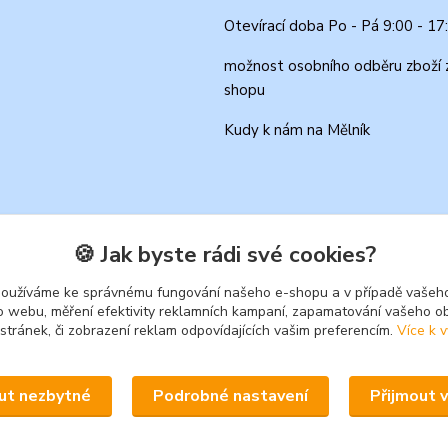
Otevírací doba Po - Pá 9:00 - 17
možnost osobního odběru zboží 
shopu
Kudy k nám na Mělník
🍪 Jak byste rádi své cookies?
používáme ke správnému fungování našeho e-shopu a v případě vašeho
k o webu, měření efektivity reklamních kampaní, zapamatování vašeho o
 stránek, či zobrazení reklam odpovídajících vašim preferencím.
Více k v
Upravit sběr cookies.
ut nezbytné
Podrobné nastavení
Přijmout 