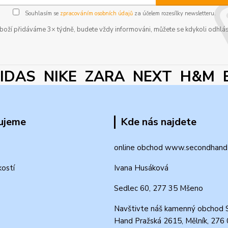
Souhlasím se
zpracováním osobních údajů
za účelem rozesílky newsletteru.
boží přidáváme 3× týdně, budete vždy informováni, můžete se kdykoli odhlás
DAS NIKE ZARA NEXT H&M 
ujeme
Kde nás najdete
online obchod www.secondhand-
kostí
Ivana Husáková
Sedlec 60, 277 35 Mšeno
Navštivte náš kamenný obchod 
Hand Pražská 2615, Mělník, 276