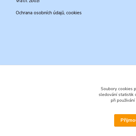
Vrátit zboží
Ochrana osobních údajů, cookies
Soubory cookies 
sledování statisti
při používání
Přijmo
© 2026 www.secondhand-iva.cz on line obchod