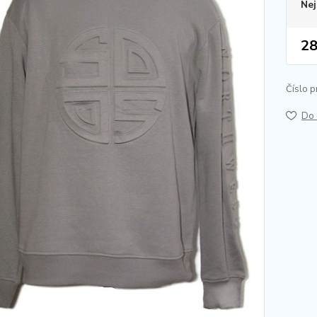
Nej
28
Číslo p
Do 