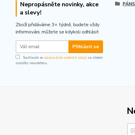
Nepropásněte novinky, akce
PÁNS
a slevy!
Zboží přidáváme 3× týdně, budete vždy
informováni, můžete se kdykoli odhlásit
Přihlásit se
Souhlasím se
zpracováním osobních údajů
za účelem
rozesílky newsletteru.
N