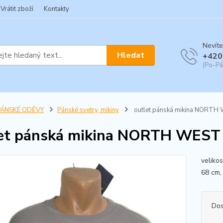
Vrátit zboží
Kontakty
Nevíte
Hledat
+420
(Po-Pá
PÁNSKÉ ODĚVY
Pánské svetry, mikiny
outlet pánská mikina NORTH
et pánská mikina NORTH WEST
veliko
68 cm,
Dos