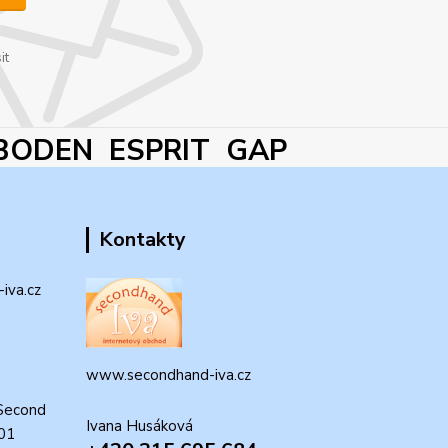
it
BODEN ESPRIT GAP
Kontakty
iva.cz
www.secondhand-iva.cz
Second
Ivana Husáková
 01