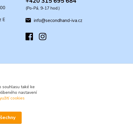
+420 315 695 684
:00
(Po-Pá, 9-17 hod.)
z E
info@secondhand-iva.cz
 souhlasu také ke
blíbeného nastavení
yužití cookies
všechny
Vytvořeno na
Eshop-rychle.cz