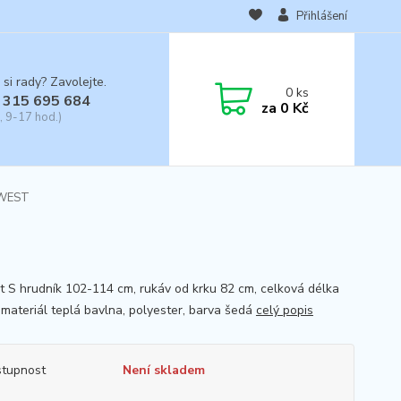
Přihlášení
 si rady? Zavolejte.
0
ks
 315 695 684
za
0 Kč
, 9-17 hod.)
 WEST
st S hrudník 102-114 cm, rukáv od krku 82 cm, celková délka
 materiál teplá bavlna, polyester, barva šedá
celý popis
tupnost
Není skladem