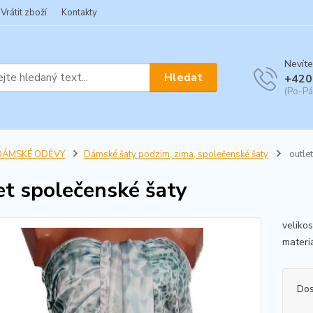
Vrátit zboží
Kontakty
Nevíte
Hledat
+420
(Po-Pá
DÁMSKÉ ODĚVY
Dámské šaty podzim, zima, společenské šaty
outlet
et společenské šaty
veliko
materi
Dos