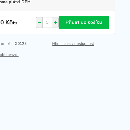
sme plátci DPH
0 Kč
Přidat do košíku
/
ks
roduktu:
X0125
Hlídat cenu / dostupnost
oblíbených