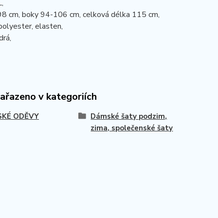
L,
98 cm, boky 94-106 cm, celková délka 115 cm,
polyester, elasten,
drá,
zařazeno v kategoriích
KÉ ODĚVY
Dámské šaty podzim,
zima, společenské šaty