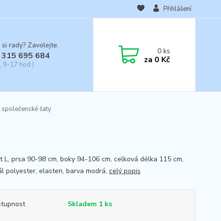
Přihlášení
 si rady? Zavolejte.
0
ks
 315 695 684
za
0 Kč
, 9-17 hod.)
 společenské šaty
st L, prsa 90-98 cm, boky 94-106 cm, celková délka 115 cm,
ál polyester, elasten, barva modrá,
celý popis
tupnost
Skladem 1 ks