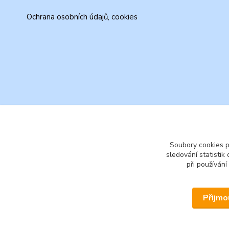
Ochrana osobních údajů, cookies
Soubory cookies 
sledování statisti
při používání
Přijmo
© 2026 www.secondhand-iva.cz on line obchod