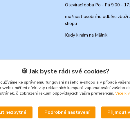
Otevírací doba Po - Pá 9:00 - 17
možnost osobního odběru zboží 
shopu
Kudy k nám na Mělník
🍪 Jak byste rádi své cookies?
používáme ke správnému fungování našeho e-shopu a v případě vašeho
k o webu, měření efektivity reklamních kampaní, zapamatování vašeho o
 stránek, či zobrazení reklam odpovídajících vašim preferencím.
Více k v
Upravit sběr cookies.
ut nezbytné
Podrobné nastavení
Přijmout 