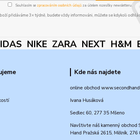
Souhlasím se
zpracováním osobních údajů
za účelem rozesílky newsletteru.
boží přidáváme 3× týdně, budete vždy informováni, můžete se kdykoli odhlás
DAS NIKE ZARA NEXT H&M 
ujeme
Kde nás najdete
online obchod www.secondhand-
kostí
Ivana Husáková
Sedlec 60, 277 35 Mšeno
Navštivte náš kamenný obchod 
Hand Pražská 2615, Mělník, 276