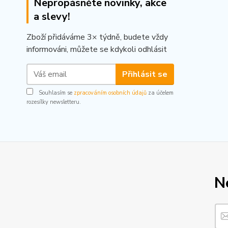
Nepropásněte novinky, akce
a slevy!
Zboží přidáváme 3× týdně, budete vždy
informováni, můžete se kdykoli odhlásit
Přihlásit se
Souhlasím se
zpracováním osobních údajů
za účelem
rozesílky newsletteru.
N