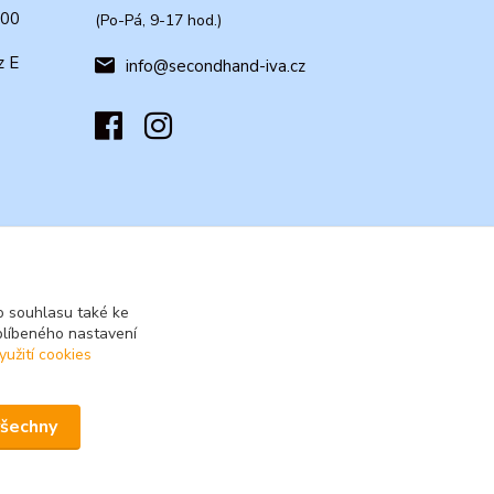
:00
(Po-Pá, 9-17 hod.)
z E
info@secondhand-iva.cz
 souhlasu také ke
blíbeného nastavení
yužití cookies
všechny
Vytvořeno na
Eshop-rychle.cz