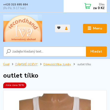
0
ks
+420 315 695 684
za
0 Kč
(Po-Pá, 9-17 hod.)
Menu
Hledat
Úvod
DÁMSKÉ ODĚVY
Dámská tílka, tuniky
outlet tílko
outlet tílko
Akce sleva 50%