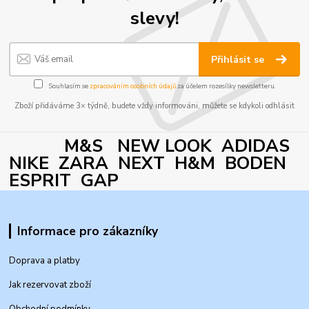
slevy!
Přihlásit se
Souhlasím se
zpracováním osobních údajů
za účelem rozesílky newsletteru.
Zboží přidáváme 3× týdně, budete vždy informováni, můžete se kdykoli odhlásit
M&S NEW LOOK ADIDAS
NIKE ZARA NEXT H&M BODEN
ESPRIT GAP
Informace pro zákazníky
Doprava a platby
Jak rezervovat zboží
Obchodní podmínky