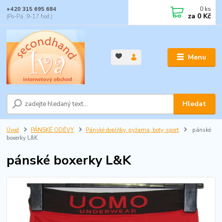
0
ks
+420 315 695 684
za
0 Kč
(Po-Pá, 9-17 hod.)
Menu
Hledat
Úvod
PÁNSKÉ ODĚVY
Pánské doplňky, pyžama, boty, sport
pánské
boxerky L&K
pánské boxerky L&K