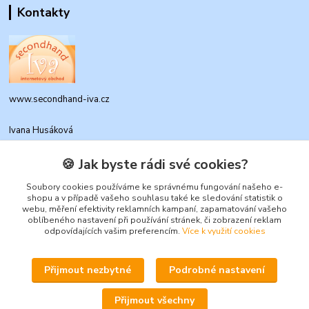
Kontakty
www.secondhand-iva.cz
Ivana Husáková
+420 315 695 684
(Po-Pá, 9-17 hod.)
🍪 Jak byste rádi své cookies?
info@secondhand-iva.cz
Soubory cookies používáme ke správnému fungování našeho e-
shopu a v případě vašeho souhlasu také ke sledování statistik o
webu, měření efektivity reklamních kampaní, zapamatování vašeho
oblíbeného nastavení při používání stránek, či zobrazení reklam
odpovídajících vašim preferencím.
Více k využití cookies
Přijmout nezbytné
Podrobné nastavení
Upravit sběr cookies.
Přijmout všechny