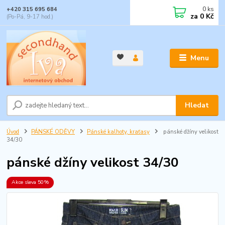
0
ks
+420 315 695 684
za
0 Kč
(Po-Pá, 9-17 hod.)
Menu
Hledat
Úvod
PÁNSKÉ ODĚVY
Pánské kalhoty, kraťasy
pánské džíny velikost
34/30
pánské džíny velikost 34/30
Akce sleva 50%