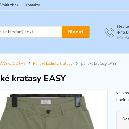
Vrátit zboží
Kontakty
Nevíte
Hledat
+420
(Po-Pá
PÁNSKÉ ODĚVY
Pánské kalhoty, kraťasy
pánské kraťasy EASY
ké kraťasy EASY
veliko
bavlna
Dos