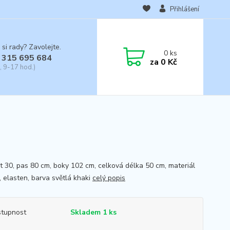
Přihlášení
 si rady? Zavolejte.
0
ks
 315 695 684
za
0 Kč
, 9-17 hod.)
st 30, pas 80 cm, boky 102 cm, celková délka 50 cm, materiál
, elasten, barva světlá khaki
celý popis
tupnost
Skladem 1 ks