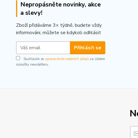
Nepropásněte novinky, akce
a slevy!
Zboží přidáváme 3× týdně, budete vždy
informováni, můžete se kdykoli odhlásit
Přihlásit se
Souhlasím se
zpracováním osobních údajů
za účelem
rozesílky newsletteru.
N