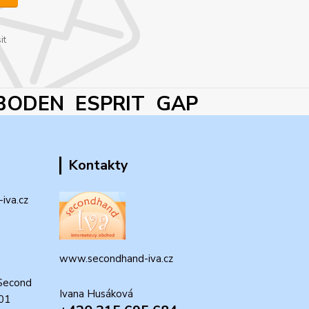
it
BODEN ESPRIT GAP
Kontakty
iva.cz
www.secondhand-iva.cz
Second
Ivana Husáková
 01