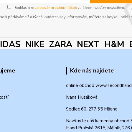
Souhlasím se
zpracováním osobních údajů
za účelem rozesílky newsletteru.
boží přidáváme 3× týdně, budete vždy informováni, můžete se kdykoli odhlás
DAS NIKE ZARA NEXT H&M 
ujeme
Kde nás najdete
online obchod www.secondhand-
kostí
Ivana Husáková
Sedlec 60, 277 35 Mšeno
Navštivte náš kamenný obchod 
Hand Pražská 2615, Mělník, 276