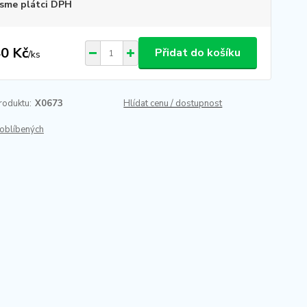
sme plátci DPH
0 Kč
Přidat do košíku
/
ks
roduktu:
X0673
Hlídat cenu / dostupnost
oblíbených