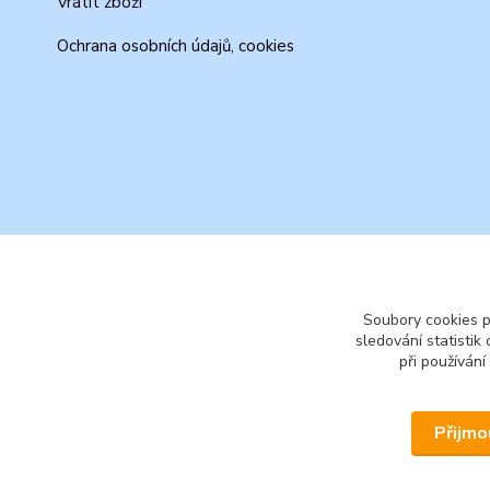
Vrátit zboží
Ochrana osobních údajů, cookies
Soubory cookies 
sledování statisti
při používání
Přijmo
© 2026 www.secondhand-iva.cz on line obchod