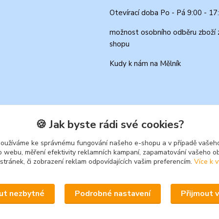
Otevírací doba Po - Pá 9:00 - 17
možnost osobního odběru zboží 
shopu
Kudy k nám na Mělník
🍪 Jak byste rádi své cookies?
používáme ke správnému fungování našeho e-shopu a v případě vašeho
k o webu, měření efektivity reklamních kampaní, zapamatování vašeho o
 stránek, či zobrazení reklam odpovídajících vašim preferencím.
Více k v
Upravit sběr cookies.
ut nezbytné
Podrobné nastavení
Přijmout 