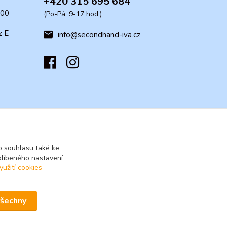
+420 315 695 684
:00
(Po-Pá, 9-17 hod.)
z E
info@secondhand-iva.cz
 souhlasu také ke
blíbeného nastavení
yužití cookies
všechny
Vytvořeno na
Eshop-rychle.cz