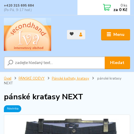
0
ks
+420 315 695 684
za
0 Kč
(Po-Pá, 9-17 hod.)
Menu
Hledat
Úvod
PÁNSKÉ ODĚVY
Pánské kalhoty, kraťasy
pánské kraťasy
NEXT
pánské kraťasy NEXT
Novinka