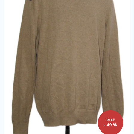
79 Kč
- 49 %