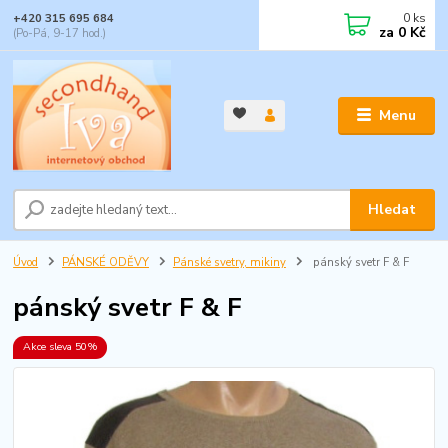
0
ks
+420 315 695 684
za
0 Kč
(Po-Pá, 9-17 hod.)
Menu
Hledat
Úvod
PÁNSKÉ ODĚVY
Pánské svetry, mikiny
pánský svetr F & F
pánský svetr F & F
Akce sleva 50%