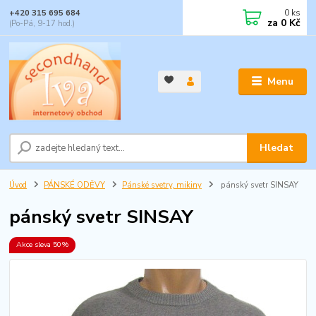
0
ks
+420 315 695 684
za
0 Kč
(Po-Pá, 9-17 hod.)
Menu
Hledat
Úvod
PÁNSKÉ ODĚVY
Pánské svetry, mikiny
pánský svetr SINSAY
pánský svetr SINSAY
Akce sleva 50%