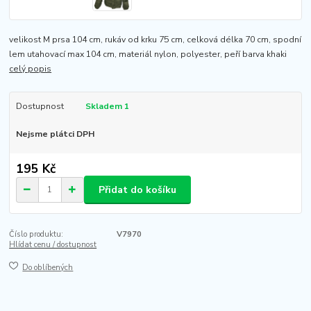
velikost M prsa 104 cm, rukáv od krku 75 cm, celková délka 70 cm, spodní
lem utahovací max 104 cm, materiál nylon, polyester, peří barva khaki
celý popis
Dostupnost
Skladem 1
Nejsme plátci DPH
195 Kč
Přidat do košíku
Číslo produktu:
V7970
Hlídat cenu / dostupnost
Do oblíbených