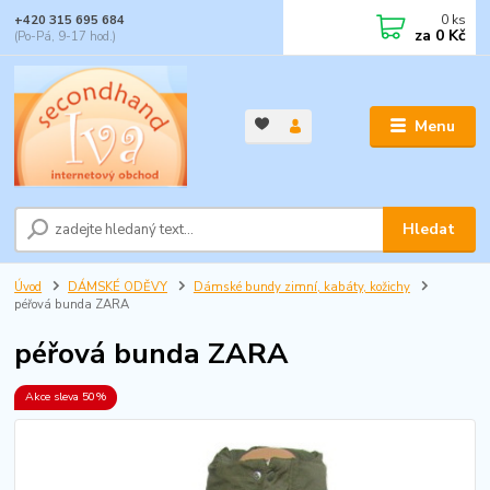
0
ks
+420 315 695 684
za
0 Kč
(Po-Pá, 9-17 hod.)
Menu
Hledat
Úvod
DÁMSKÉ ODĚVY
Dámské bundy zimní, kabáty, kožichy
péřová bunda ZARA
péřová bunda ZARA
Akce sleva 50%