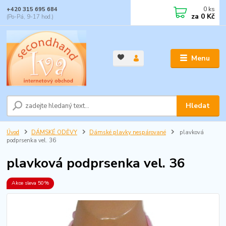
0
ks
+420 315 695 684
za
0 Kč
(Po-Pá, 9-17 hod.)
Menu
Hledat
Úvod
DÁMSKÉ ODĚVY
Dámské plavky nespárované
plavková
podprsenka vel. 36
plavková podprsenka vel. 36
Akce sleva 50%