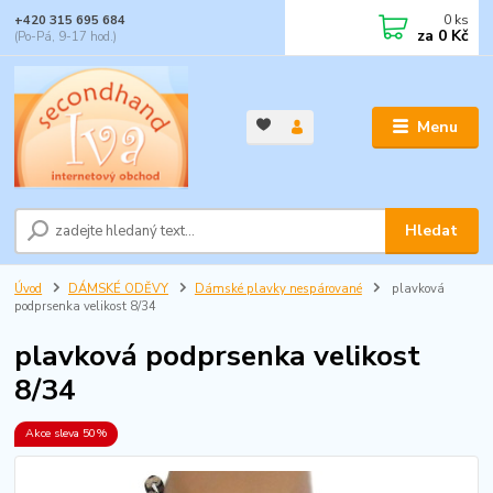
0
ks
+420 315 695 684
za
0 Kč
(Po-Pá, 9-17 hod.)
Menu
Hledat
Úvod
DÁMSKÉ ODĚVY
Dámské plavky nespárované
plavková
podprsenka velikost 8/34
plavková podprsenka velikost
8/34
Akce sleva 50%