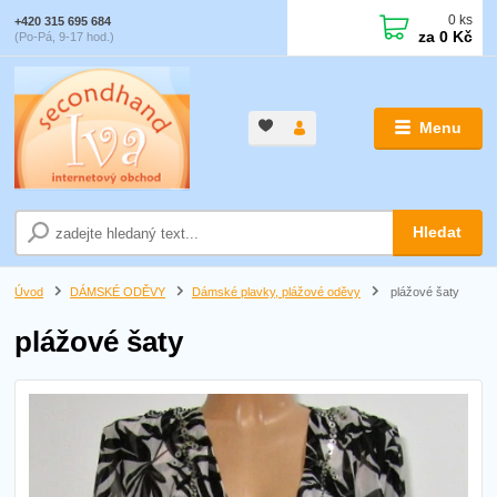
0
ks
+420 315 695 684
za
0 Kč
(Po-Pá, 9-17 hod.)
Menu
Hledat
Úvod
DÁMSKÉ ODĚVY
Dámské plavky, plážové oděvy
plážové šaty
plážové šaty