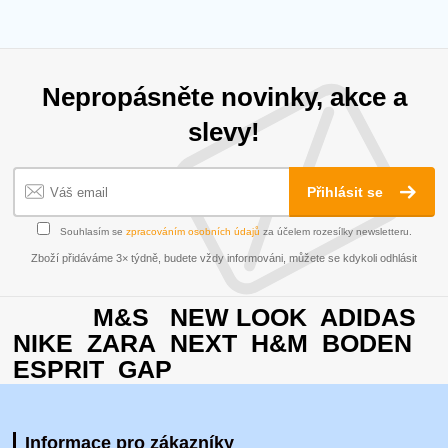
Nepropásněte novinky, akce a
slevy!
Přihlásit se
Souhlasím se
zpracováním osobních údajů
za účelem rozesílky newsletteru.
Zboží přidáváme 3× týdně, budete vždy informováni, můžete se kdykoli odhlásit
M&S NEW LOOK ADIDAS
NIKE ZARA NEXT H&M BODEN
ESPRIT GAP
Informace pro zákazníky