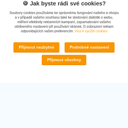
🍪 Jak byste rádi své cookies?
Soubory cookies používáme ke správnému fungování našeho e-shopu
a v případě vašeho souhlasu také ke sledování statistik o webu,
měření efektivity reklamních kampaní, zapamatování vašeho
oblíbeného nastavení při používání stránek, či zobrazení reklam
www.secondhand-iva.cz
odpovídajících vašim preferencím.
Více k využití cookies
Ivana Husáková
+420 315 695 684
Přijmout nezbytné
Podrobné nastavení
(Po-Pá, 9-17 hod.)
Přijmout všechny
info@secondhand-iva.cz
Upravit sběr cookies.
© 2026 www.secondhand-iva.cz on line obchod
Vytvořeno na
Eshop-rychle.cz