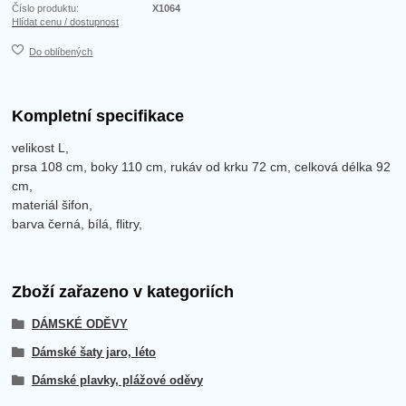
Číslo produktu:
X1064
Hlídat cenu / dostupnost
Do oblíbených
Kompletní specifikace
velikost L,
prsa 108 cm, boky 110 cm, rukáv od krku 72 cm, celková délka 92
cm,
materiál šifon,
barva černá, bílá, flitry,
Zboží zařazeno v kategoriích
DÁMSKÉ ODĚVY
Dámské šaty jaro, léto
Dámské plavky, plážové oděvy