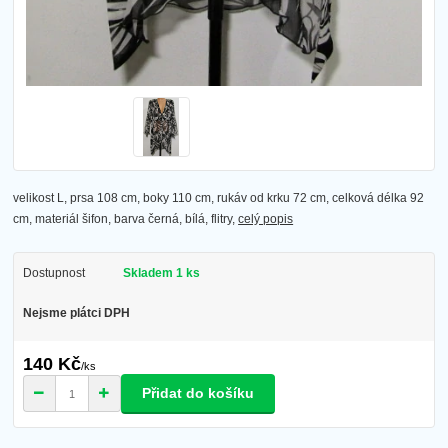
velikost L, prsa 108 cm, boky 110 cm, rukáv od krku 72 cm, celková délka 92
cm, materiál šifon, barva černá, bílá, flitry,
celý popis
Dostupnost
Skladem 1 ks
Nejsme plátci DPH
140 Kč
/
ks
Přidat do košíku