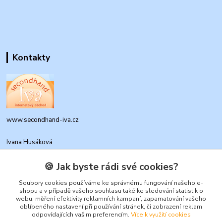
Kontakty
www.secondhand-iva.cz
Ivana Husáková
+420 315 695 684
(Po-Pá, 9-17 hod.)
🍪 Jak byste rádi své cookies?
info@secondhand-iva.cz
Soubory cookies používáme ke správnému fungování našeho e-
shopu a v případě vašeho souhlasu také ke sledování statistik o
webu, měření efektivity reklamních kampaní, zapamatování vašeho
oblíbeného nastavení při používání stránek, či zobrazení reklam
odpovídajících vašim preferencím.
Více k využití cookies