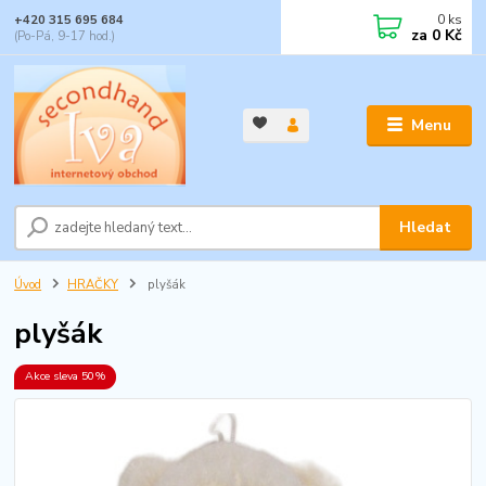
0
ks
+420 315 695 684
za
0 Kč
(Po-Pá, 9-17 hod.)
Menu
Hledat
Úvod
HRAČKY
plyšák
plyšák
Akce sleva 50%