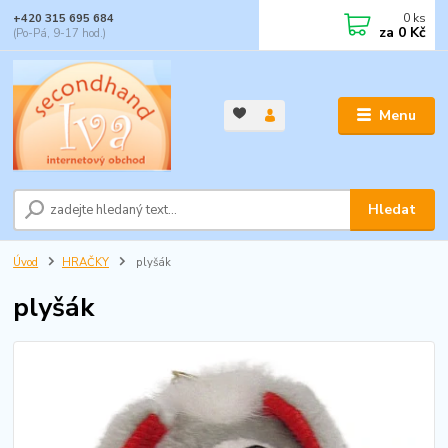
0
ks
+420 315 695 684
za
0 Kč
(Po-Pá, 9-17 hod.)
Menu
Hledat
Úvod
HRAČKY
plyšák
plyšák