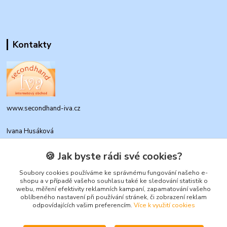
Kontakty
www.secondhand-iva.cz
Ivana Husáková
+420 315 695 684
(Po-Pá, 9-17 hod.)
🍪 Jak byste rádi své cookies?
info@secondhand-iva.cz
Soubory cookies používáme ke správnému fungování našeho e-
shopu a v případě vašeho souhlasu také ke sledování statistik o
webu, měření efektivity reklamních kampaní, zapamatování vašeho
oblíbeného nastavení při používání stránek, či zobrazení reklam
odpovídajících vašim preferencím.
Více k využití cookies