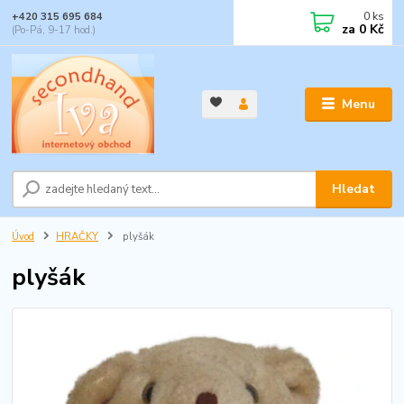
0
ks
+420 315 695 684
za
0 Kč
(Po-Pá, 9-17 hod.)
Menu
Hledat
Úvod
HRAČKY
plyšák
plyšák