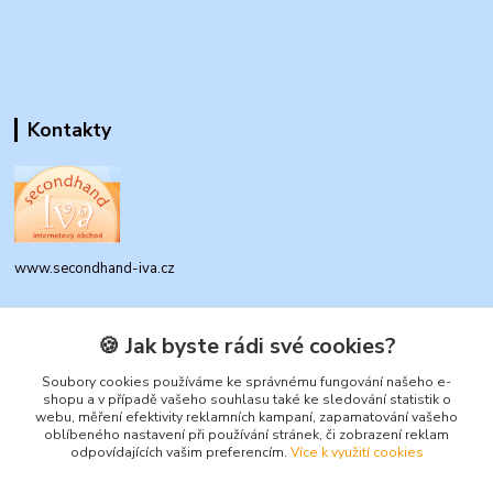
Kontakty
www.secondhand-iva.cz
Ivana Husáková
+420 315 695 684
🍪 Jak byste rádi své cookies?
(Po-Pá, 9-17 hod.)
Soubory cookies používáme ke správnému fungování našeho e-
shopu a v případě vašeho souhlasu také ke sledování statistik o
info@secondhand-iva.cz
webu, měření efektivity reklamních kampaní, zapamatování vašeho
oblíbeného nastavení při používání stránek, či zobrazení reklam
odpovídajících vašim preferencím.
Více k využití cookies