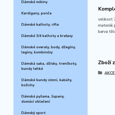
Dámské mikiny
Komple
Kardigany, ponča
velikost
Dámské kalhoty, rifle
materiál 
barva těl
Dámské 3/4 kalhoty a kraťasy
Dámské overaly, body, džegíny,
leginy, kombinézy
Zboží 
Dámská saka, džísky, trenčkoty,
bundy lehké
AKCE
Dámské bundy zimní, kabáty,
kožichy
Dámská pyžama, župany,
domácí oblečení
Dámský sport