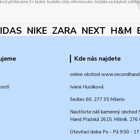
boží přidáváme 3× týdně, budete vždy informováni, můžete se kdykoli odhlás
DAS NIKE ZARA NEXT H&M 
ujeme
Kde nás najdete
online obchod www.secondhand-
kostí
Ivana Husáková
Sedlec 60, 277 35 Mšeno
Navštivte náš kamenný obchod 
Hand Pražská 2615, Mělník, 276
Otevírací doba Po - Pá 9:00 - 17