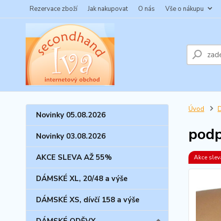
Rezervace zboží
Jak nakupovat
O nás
Vše o nákupu
Úvod
Novinky 05.08.2026
podp
Novinky 03.08.2026
AKCE SLEVA AŽ 55%
Akce sle
DÁMSKÉ XL, 20/48 a výše
DÁMSKÉ XS, dívčí 158 a výše