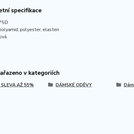
tní specifikace
 75D
polyamid, polyester, elasten
ová
zařazeno v kategoriích
 SLEVA AŽ 55%
DÁMSKÉ ODĚVY
Dáms