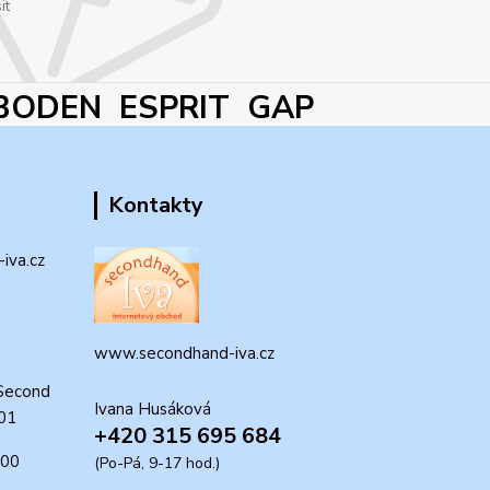
it
BODEN ESPRIT GAP
Kontakty
iva.cz
www.secondhand-iva.cz
Second
Ivana Husáková
 01
+420 315 695 684
:00
(Po-Pá, 9-17 hod.)