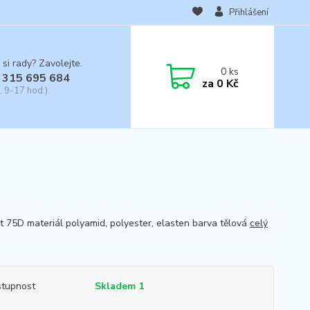
Přihlášení
 si rady? Zavolejte.
0
ks
 315 695 684
za
0 Kč
, 9-17 hod.)
st 75D materiál polyamid, polyester, elasten barva tělová
celý
tupnost
Skladem 1