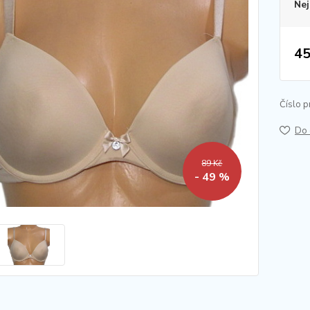
Nej
45
Číslo p
Do 
89 Kč
- 49 %