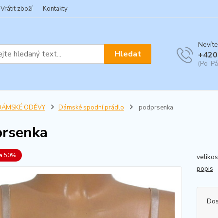
Vrátit zboží
Kontakty
Nevíte
Hledat
+420
(Po-Pá
DÁMSKÉ ODĚVY
Dámské spodní prádlo
podprsenka
rsenka
va 50%
veliko
popis
Dos