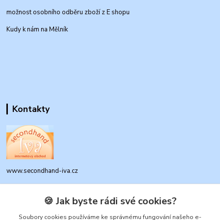
možnost osobního odběru zboží z E shopu
Kudy k nám na Mělník
Kontakty
www.secondhand-iva.cz
Ivana Husáková
🍪 Jak byste rádi své cookies?
+420 315 695 684
(Po-Pá, 9-17 hod.)
Soubory cookies používáme ke správnému fungování našeho e-