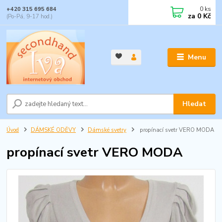
0
ks
+420 315 695 684
za
0 Kč
(Po-Pá, 9-17 hod.)
Menu
Hledat
Úvod
DÁMSKÉ ODĚVY
Dámské svetry
propínací svetr VERO MODA
propínací svetr VERO MODA