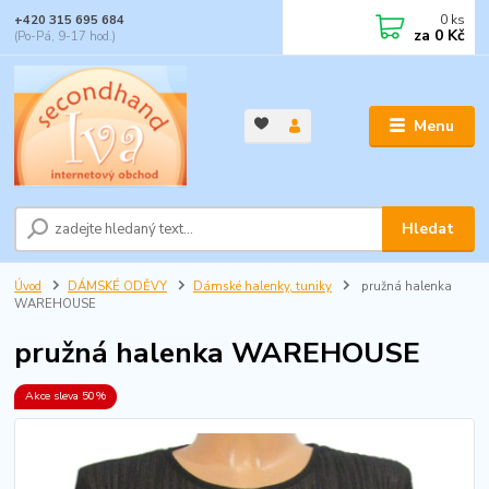
0
ks
+420 315 695 684
za
0 Kč
(Po-Pá, 9-17 hod.)
Menu
Hledat
Úvod
DÁMSKÉ ODĚVY
Dámské halenky, tuniky
pružná halenka
WAREHOUSE
pružná halenka WAREHOUSE
Akce sleva 50%