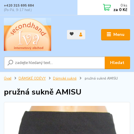
0
ks
+420 315 695 684
za
0 Kč
(Po-Pá, 9-17 hod.)
Menu
Hledat
Úvod
DÁMSKÉ ODĚVY
Dámské sukně
pružná sukně AMISU
pružná sukně AMISU