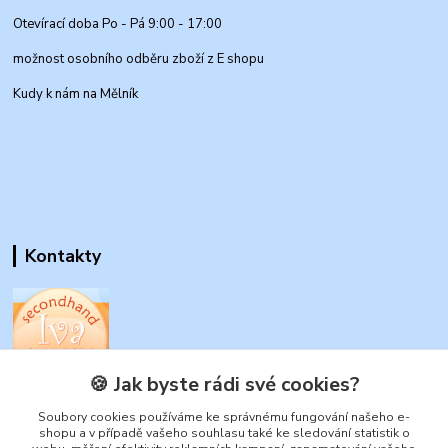
Otevírací doba Po - Pá 9:00 - 17:00
možnost osobního odběru zboží z E shopu
Kudy k nám na Mělník
Kontakty
🍪 Jak byste rádi své cookies?
www.secondhand-iva.cz
Soubory cookies používáme ke správnému fungování našeho e-
Ivana Husáková
shopu a v případě vašeho souhlasu také ke sledování statistik o
+420 315 695 684