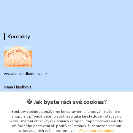
Kontakty
www.secondhand-iva.cz
Ivana Husáková
+420 315 695 684
(Po-Pá, 9-17 hod.)
🍪 Jak byste rádi své cookies?
info@secondhand-iva.cz
Soubory cookies používáme ke správnému fungování našeho e-
shopu a v případě vašeho souhlasu také ke sledování statistik o
webu, měření efektivity reklamních kampaní, zapamatování vašeho
oblíbeného nastavení při používání stránek, či zobrazení reklam
odpovídajících vašim preferencím.
Více k využití cookies