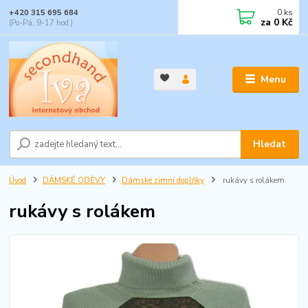
0
ks
+420 315 695 684
za
0 Kč
(Po-Pá, 9-17 hod.)
Menu
Hledat
Úvod
DÁMSKÉ ODĚVY
Dámské zimní doplňky
rukávy s rolákem
rukávy s rolákem