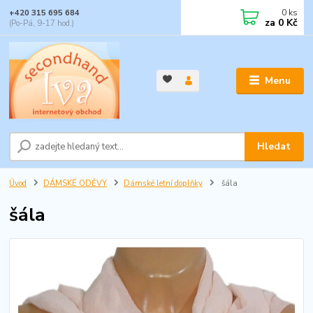
0
ks
+420 315 695 684
za
0 Kč
(Po-Pá, 9-17 hod.)
Menu
Hledat
Úvod
DÁMSKÉ ODĚVY
Dámské letní doplňky
šála
šála