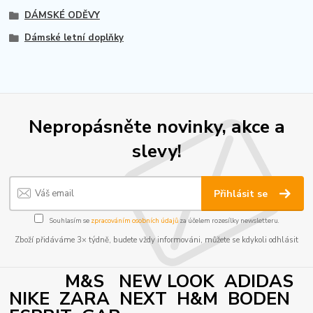
DÁMSKÉ ODĚVY
Dámské letní doplňky
Nepropásněte novinky, akce a
slevy!
Přihlásit se
Souhlasím se
zpracováním osobních údajů
za účelem rozesílky newsletteru.
Zboží přidáváme 3× týdně, budete vždy informováni, můžete se kdykoli odhlásit
M&S NEW LOOK ADIDAS
NIKE ZARA NEXT H&M BODEN