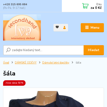
0
ks
+420 315 695 684
za
0 Kč
(Po-Pá, 9-17 hod.)
Menu
Hledat
Úvod
DÁMSKÉ ODĚVY
Dámské letní doplňky
šála
šála
Akce sleva 50%