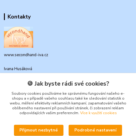
Kontakty
www.secondhand-iva.cz
Ivana Husáková
+420 315 695 684
(Po-Pá, 9-17 hod.)
🍪 Jak byste rádi své cookies?
info@secondhand-iva.cz
Soubory cookies používáme ke správnému fungování našeho e-
shopu a v případě vašeho souhlasu také ke sledování statistik o
webu, měření efektivity reklamních kampaní, zapamatování vašeho
oblíbeného nastavení při používání stránek, či zobrazení reklam
odpovídajících vašim preferencím.
Více k využití cookies
Přijmout nezbytné
Podrobné nastavení
Upravit sběr cookies.