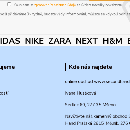
Souhlasím se
zpracováním osobních údajů
za účelem rozesílky newsletteru.
boží přidáváme 3× týdně, budete vždy informováni, můžete se kdykoli odhlás
DAS NIKE ZARA NEXT H&M 
ujeme
Kde nás najdete
online obchod www.secondhand-
kostí
Ivana Husáková
Sedlec 60, 277 35 Mšeno
Navštivte náš kamenný obchod 
Hand Pražská 2615, Mělník, 276