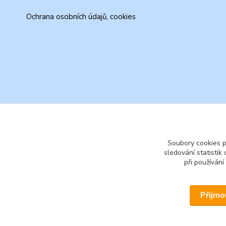
Ochrana osobních údajů, cookies
Soubory cookies 
sledování statisti
při používání
Přijmo
© 2026 www.secondhand-iva.cz on line obchod