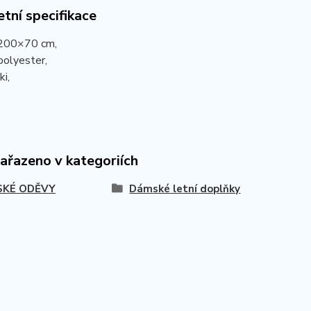
tní specifikace
 200×70 cm,
polyester,
ki,
zařazeno v kategoriích
KÉ ODĚVY
Dámské letní doplňky