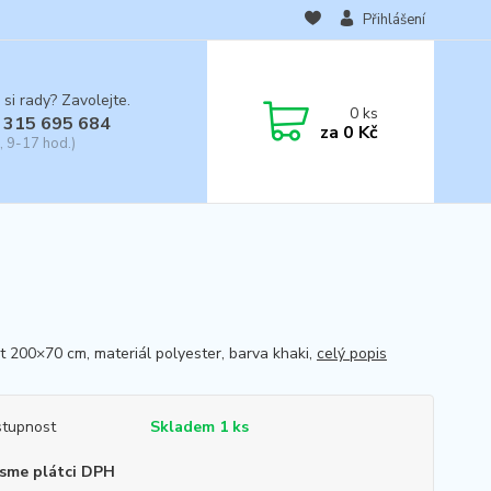
Přihlášení
 si rady? Zavolejte.
0
ks
 315 695 684
za
0 Kč
, 9-17 hod.)
st 200×70 cm, materiál polyester, barva khaki,
celý popis
tupnost
Skladem 1 ks
sme plátci DPH