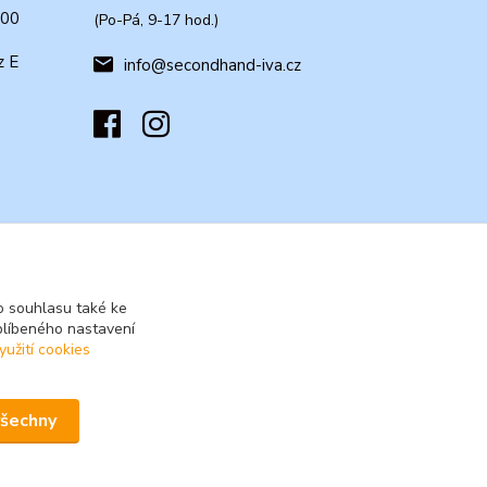
:00
(Po-Pá, 9-17 hod.)
z E
info@secondhand-iva.cz
 souhlasu také ke
blíbeného nastavení
yužití cookies
všechny
Vytvořeno na
Eshop-rychle.cz