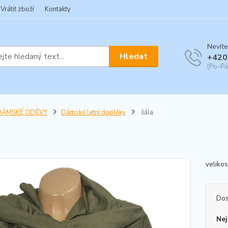
Vrátit zboží
Kontakty
Nevíte
Hledat
+420
(Po-Pá
DÁMSKÉ ODĚVY
Dámské letní doplňky
šála
veliko
Dos
Nej