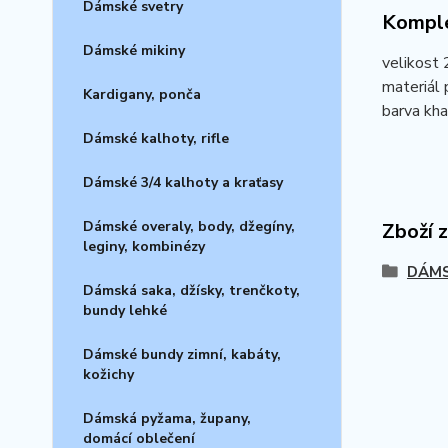
Dámské svetry
Komple
Dámské mikiny
velikost
materiál 
Kardigany, ponča
barva kha
Dámské kalhoty, rifle
Dámské 3/4 kalhoty a kraťasy
Dámské overaly, body, džegíny,
Zboží 
leginy, kombinézy
DÁMS
Dámská saka, džísky, trenčkoty,
bundy lehké
Dámské bundy zimní, kabáty,
kožichy
Dámská pyžama, župany,
domácí oblečení