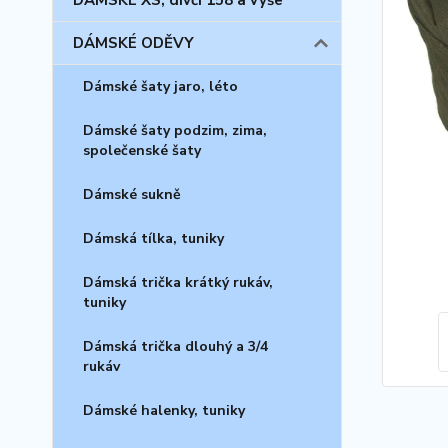
DÁMSKÉ XS, dívčí 158 a výše
DÁMSKÉ ODĚVY
Dámské šaty jaro, léto
Dámské šaty podzim, zima,
společenské šaty
Dámské sukně
Dámská tílka, tuniky
Dámská trička krátký rukáv,
tuniky
Dámská trička dlouhý a 3/4
rukáv
Dámské halenky, tuniky