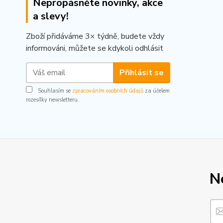
Nepropásněte novinky, akce
a slevy!
Zboží přidáváme 3× týdně, budete vždy
informováni, můžete se kdykoli odhlásit
Přihlásit se
Souhlasím se
zpracováním osobních údajů
za účelem
rozesílky newsletteru.
N