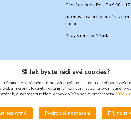
Otevírací doba Po - Pá 9:00 - 17
možnost osobního odběru zboží 
shopu
Kudy k nám na Mělník
🍪 Jak byste rádi své cookies?
používáme ke správnému fungování našeho e-shopu a v případě vašeho
k o webu, měření efektivity reklamních kampaní, zapamatování vašeho o
 stránek, či zobrazení reklam odpovídajících vašim preferencím.
Více k v
Upravit sběr cookies.
ut nezbytné
Podrobné nastavení
Přijmout 