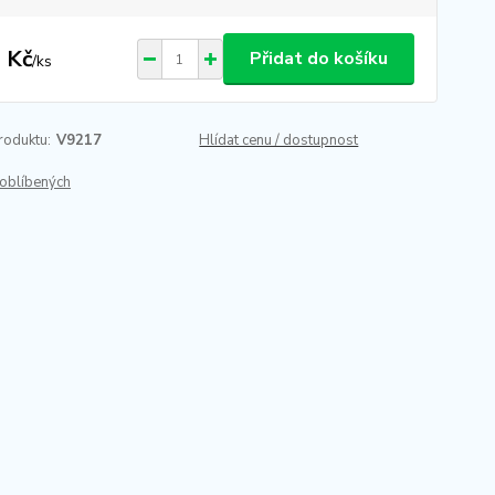
 Kč
Přidat do košíku
/
ks
roduktu:
V9217
Hlídat cenu / dostupnost
oblíbených