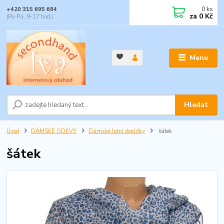
0
ks
+420 315 695 684
za
0 Kč
(Po-Pá, 9-17 hod.)
Menu
Hledat
Úvod
DÁMSKÉ ODĚVY
Dámské letní doplňky
šátek
šátek