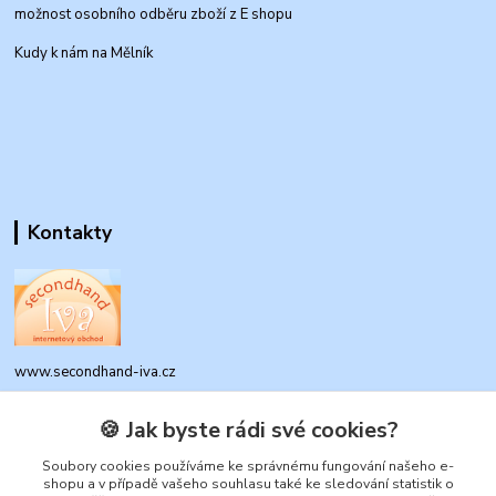
možnost osobního odběru zboží z E shopu
Kudy k nám na Mělník
Kontakty
www.secondhand-iva.cz
Ivana Husáková
🍪 Jak byste rádi své cookies?
+420 315 695 684
Soubory cookies používáme ke správnému fungování našeho e-
(Po-Pá, 9-17 hod.)
shopu a v případě vašeho souhlasu také ke sledování statistik o