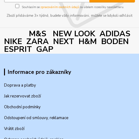
Souhlasím se
zpracováním osobních údajů
za účelem rozesílky newsletteru.
Zboží přidáváme 3× týdně, budete vždy informováni, můžete se kdykoli odhlásit
M&S NEW LOOK ADIDAS
NIKE ZARA NEXT H&M BODEN
ESPRIT GAP
Informace pro zákazníky
Doprava a platby
Jak rezervovat zboží
Obchodní podmínky
Odstoupení od smlouvy, reklamace
Vrátit zboží