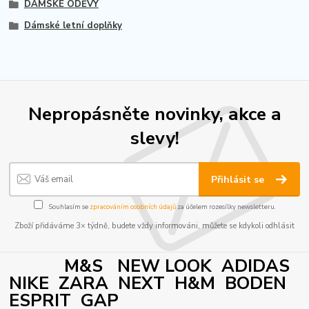
DÁMSKÉ ODĚVY
Dámské letní doplňky
Nepropásněte novinky, akce a
slevy!
Přihlásit se
Souhlasím se
zpracováním osobních údajů
za účelem rozesílky newsletteru.
Zboží přidáváme 3× týdně, budete vždy informováni, můžete se kdykoli odhlásit
M&S NEW LOOK ADIDAS
NIKE ZARA NEXT H&M BODEN
ESPRIT GAP