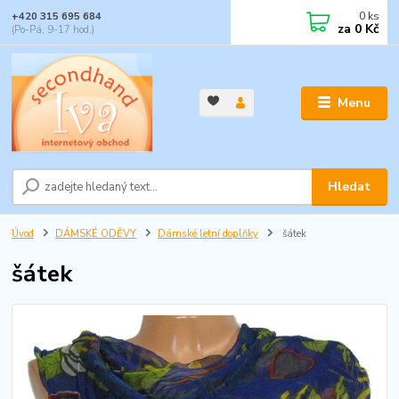
0
ks
+420 315 695 684
za
0 Kč
(Po-Pá, 9-17 hod.)
Menu
Hledat
Úvod
DÁMSKÉ ODĚVY
Dámské letní doplňky
šátek
šátek