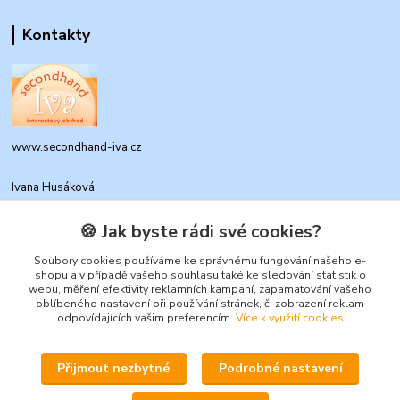
Kontakty
www.secondhand-iva.cz
Ivana Husáková
+420 315 695 684
(Po-Pá, 9-17 hod.)
🍪 Jak byste rádi své cookies?
info@secondhand-iva.cz
Soubory cookies používáme ke správnému fungování našeho e-
shopu a v případě vašeho souhlasu také ke sledování statistik o
webu, měření efektivity reklamních kampaní, zapamatování vašeho
oblíbeného nastavení při používání stránek, či zobrazení reklam
odpovídajících vašim preferencím.
Více k využití cookies
Přijmout nezbytné
Podrobné nastavení
Upravit sběr cookies.