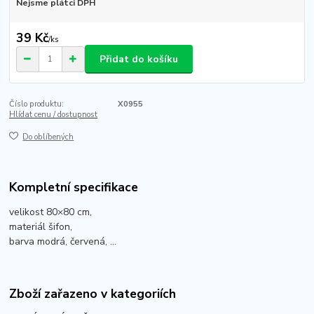
Nejsme plátci DPH
39 Kč
/
ks
Přidat do košíku
Číslo produktu:
X0955
Hlídat cenu / dostupnost
Do oblíbených
Kompletní specifikace
velikost 80×80 cm,
materiál šifon,
barva modrá, červená, ...
Zboží zařazeno v kategoriích