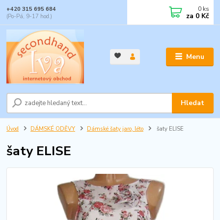
0
ks
+420 315 695 684
za
0 Kč
(Po-Pá, 9-17 hod.)
Menu
Hledat
Úvod
DÁMSKÉ ODĚVY
Dámské šaty jaro, léto
šaty ELISE
šaty ELISE