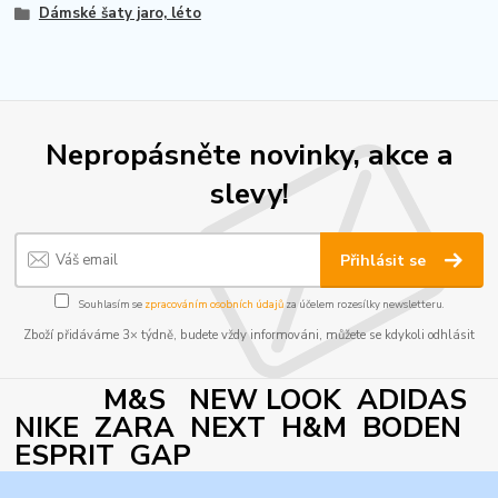
Dámské šaty jaro, léto
Nepropásněte novinky, akce a
slevy!
Přihlásit se
Souhlasím se
zpracováním osobních údajů
za účelem rozesílky newsletteru.
Zboží přidáváme 3× týdně, budete vždy informováni, můžete se kdykoli odhlásit
M&S NEW LOOK ADIDAS
NIKE ZARA NEXT H&M BODEN
ESPRIT GAP