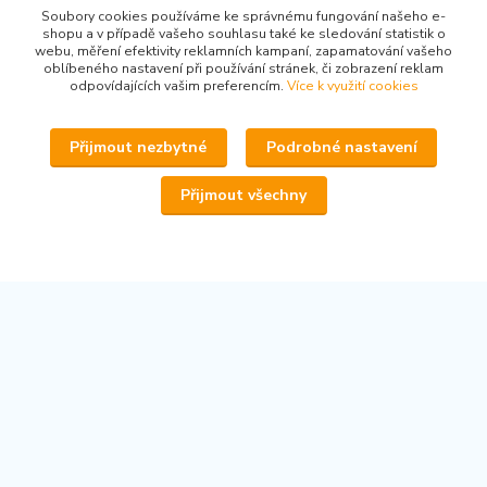
Kontakty
Soubory cookies používáme ke správnému fungování našeho e-
shopu a v případě vašeho souhlasu také ke sledování statistik o
webu, měření efektivity reklamních kampaní, zapamatování vašeho
oblíbeného nastavení při používání stránek, či zobrazení reklam
odpovídajících vašim preferencím.
Více k využití cookies
Přijmout nezbytné
Podrobné nastavení
www.secondhand-iva.cz
Přijmout všechny
Ivana Husáková
+420 315 695 684
(Po-Pá, 9-17 hod.)
info@secondhand-iva.cz
Upravit sběr cookies.