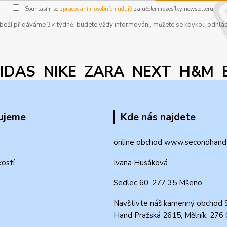
Souhlasím se
zpracováním osobních údajů
za účelem rozesílky newsletteru.
boží přidáváme 3× týdně, budete vždy informováni, můžete se kdykoli odhlás
DAS NIKE ZARA NEXT H&M 
ujeme
Kde nás najdete
online obchod www.secondhand-
kostí
Ivana Husáková
Sedlec 60, 277 35 Mšeno
Navštivte náš kamenný obchod 
Hand Pražská 2615, Mělník, 276