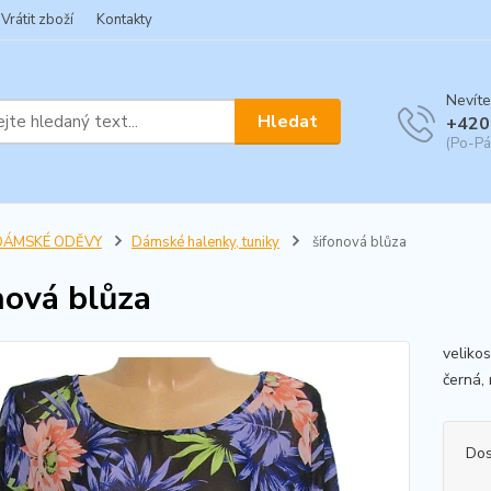
Vrátit zboží
Kontakty
Nevíte
Hledat
+420
(Po-Pá
DÁMSKÉ ODĚVY
Dámské halenky, tuniky
šifonová blůza
nová blůza
veliko
černá, 
Dos