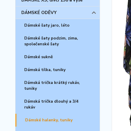
DÁMSKÉ XS, dívčí 158 a výše
DÁMSKÉ ODĚVY
Dámské šaty jaro, léto
Dámské šaty podzim, zima,
společenské šaty
Dámské sukně
Dámská tílka, tuniky
Dámská trička krátký rukáv,
tuniky
Dámská trička dlouhý a 3/4
rukáv
Dámské halenky, tuniky