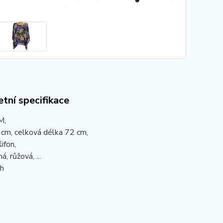
tní specifikace
M,
 cm, celková délka 72 cm,
šifon,
á, růžová, ...
ih