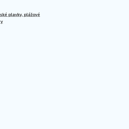
ké plavky, plážové
vy