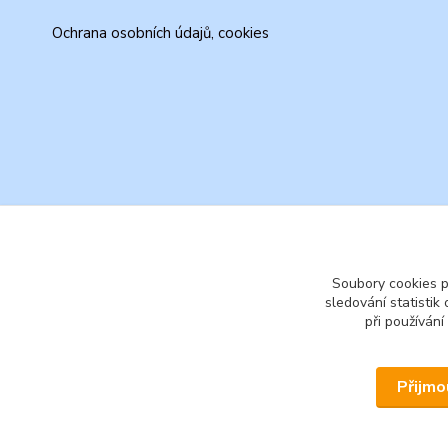
Ochrana osobních údajů, cookies
Soubory cookies 
sledování statisti
při používání
Přijmo
© 2026 www.secondhand-iva.cz on line obchod