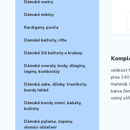
Dámské svetry
Dámské mikiny
Kardigany, ponča
Dámské kalhoty, rifle
Dámské 3/4 kalhoty a kraťasy
Komple
Dámské overaly, body, džegíny,
velikost 
leginy, kombinézy
prsa 140
materiál 
Dámská saka, džísky, trenčkoty,
bundy lehké
barva čern
volný stř
Dámské bundy zimní, kabáty,
kožichy
Dámská pyžama, župany,
domácí oblečení