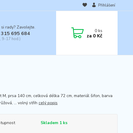
Přihlášení
 si rady? Zavolejte.
0
ks
 315 695 684
za
0 Kč
, 9-17 hod.)
st M, prsa 140 cm, celková délka 72 cm, materiál šifon, barva
růžová, ... volný střih
celý popis
tupnost
Skladem 1 ks