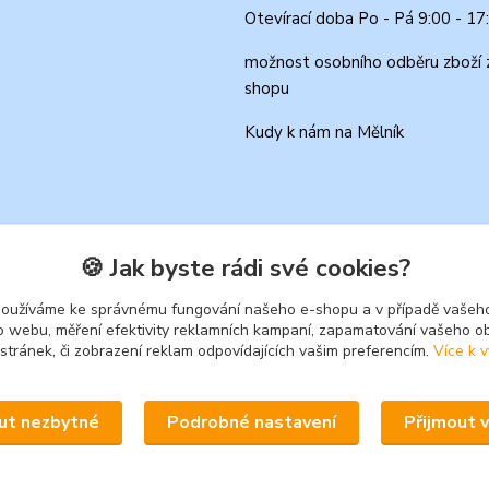
Otevírací doba Po - Pá 9:00 - 17
možnost osobního odběru zboží 
shopu
Kudy k nám na Mělník
🍪 Jak byste rádi své cookies?
používáme ke správnému fungování našeho e-shopu a v případě vašeho
k o webu, měření efektivity reklamních kampaní, zapamatování vašeho o
 stránek, či zobrazení reklam odpovídajících vašim preferencím.
Více k v
Upravit sběr cookies.
ut nezbytné
Podrobné nastavení
Přijmout 