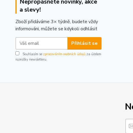
Nepropásněte novinky, akce
a slevy!
Zboží přidáváme 3× týdně, budete vždy
informováni, můžete se kdykoli odhlásit
Přihlásit se
Souhlasím se
zpracováním osobních údajů
za účelem
rozesílky newsletteru.
N