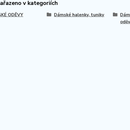
zařazeno v kategoriích
KÉ ODĚVY
Dámské halenky, tuniky
Dáms
odě