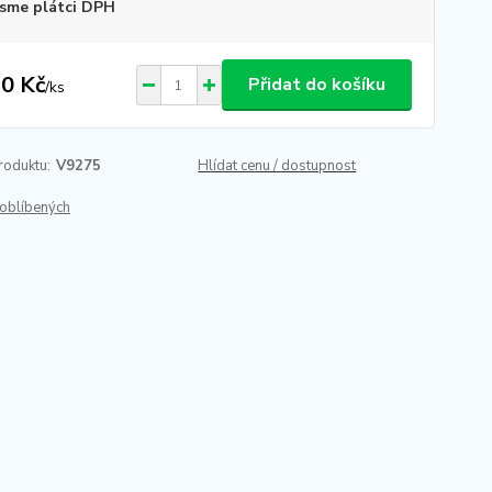
sme plátci DPH
0 Kč
Přidat do košíku
/
ks
roduktu:
V9275
Hlídat cenu / dostupnost
oblíbených