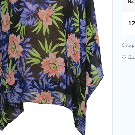
Nej
12
Číslo p
Do 