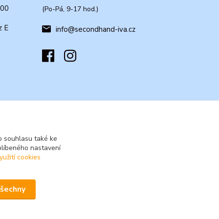
:00
(Po-Pá, 9-17 hod.)
z E
info@secondhand-iva.cz
 souhlasu také ke
blíbeného nastavení
yužití cookies
všechny
Vytvořeno na
Eshop-rychle.cz