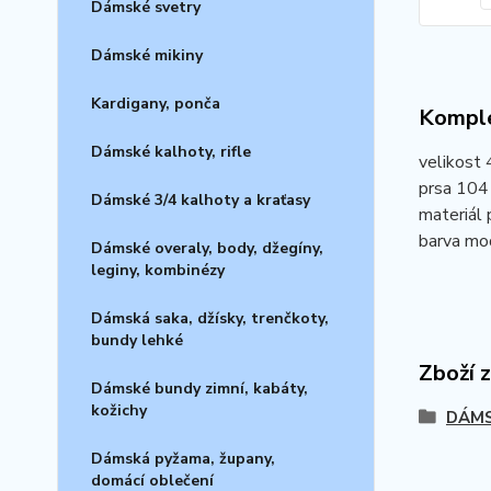
Dámské svetry
Dámské mikiny
Kardigany, ponča
Komple
Dámské kalhoty, rifle
velikost
prsa 104 
Dámské 3/4 kalhoty a kraťasy
materiál 
barva mod
Dámské overaly, body, džegíny,
leginy, kombinézy
Dámská saka, džísky, trenčkoty,
bundy lehké
Zboží 
Dámské bundy zimní, kabáty,
kožichy
DÁMS
Dámská pyžama, župany,
domácí oblečení