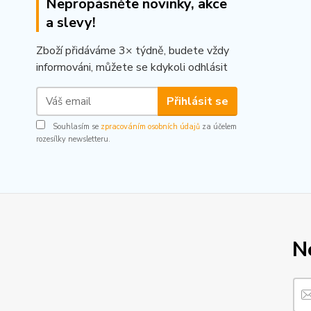
Nepropásněte novinky, akce
a slevy!
Zboží přidáváme 3× týdně, budete vždy
informováni, můžete se kdykoli odhlásit
Přihlásit se
Souhlasím se
zpracováním osobních údajů
za účelem
rozesílky newsletteru.
N