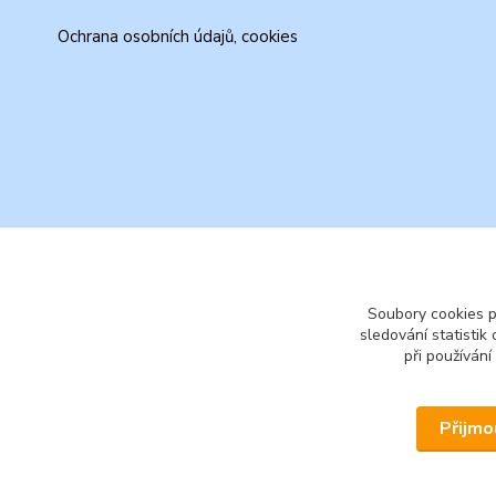
Ochrana osobních údajů, cookies
Soubory cookies 
sledování statisti
při používání
Přijmo
© 2026 www.secondhand-iva.cz on line obchod