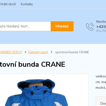
Vrátit zboží
Kontakty
Nevíte
Hledat
+420
(Po-Pá
DÁMSKÉ ODĚVY
Dámský sport
sportovní bunda CRANE
tovní bunda CRANE
veliko
cm, mat
modrá,
Dos