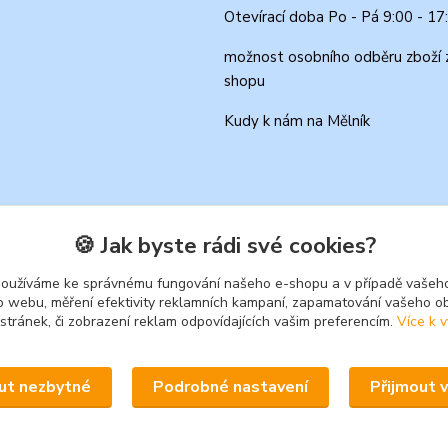
Otevírací doba Po - Pá 9:00 - 17
možnost osobního odběru zboží 
shopu
Kudy k nám na Mělník
🍪 Jak byste rádi své cookies?
používáme ke správnému fungování našeho e-shopu a v případě vašeho
k o webu, měření efektivity reklamních kampaní, zapamatování vašeho o
 stránek, či zobrazení reklam odpovídajících vašim preferencím.
Více k v
Upravit sběr cookies.
ut nezbytné
Podrobné nastavení
Přijmout 