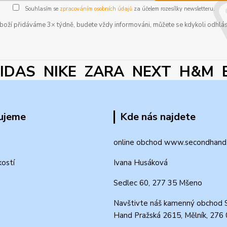
Souhlasím se
zpracováním osobních údajů
za účelem rozesílky newsletteru.
boží přidáváme 3× týdně, budete vždy informováni, můžete se kdykoli odhlás
DAS NIKE ZARA NEXT H&M 
ujeme
Kde nás najdete
online obchod www.secondhand-
kostí
Ivana Husáková
Sedlec 60, 277 35 Mšeno
Navštivte náš kamenný obchod 
Hand Pražská 2615, Mělník, 276