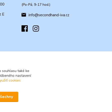
:00
(Po-Pá, 9-17 hod.)
z E
info@secondhand-iva.cz
 souhlasu také ke
blíbeného nastavení
yužití cookies
všechny
Vytvořeno na
Eshop-rychle.cz