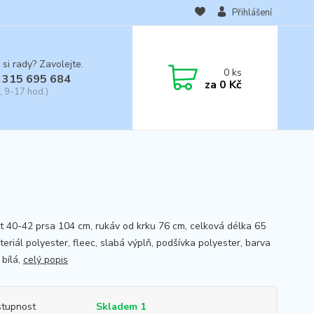
Přihlášení
 si rady? Zavolejte.
0
ks
 315 695 684
za
0 Kč
, 9-17 hod.)
st 40-42 prsa 104 cm, rukáv od krku 76 cm, celková délka 65
eriál polyester, fleec, slabá výplň, podšívka polyester, barva
 bílá,
celý popis
tupnost
Skladem 1