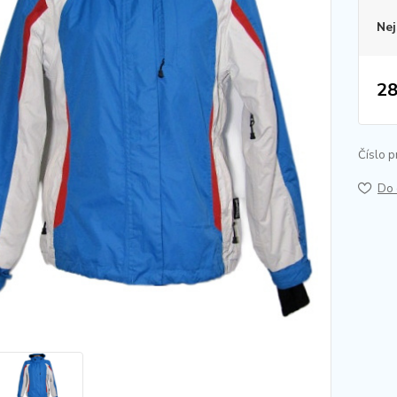
Nej
28
Číslo p
Do 