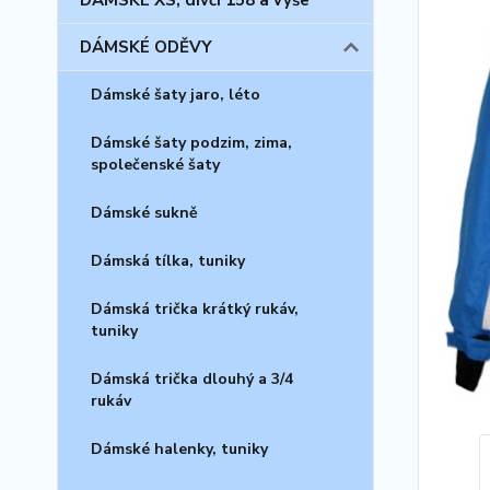
DÁMSKÉ XS, dívčí 158 a výše
DÁMSKÉ ODĚVY
Dámské šaty jaro, léto
Dámské šaty podzim, zima,
společenské šaty
Dámské sukně
Dámská tílka, tuniky
Dámská trička krátký rukáv,
tuniky
Dámská trička dlouhý a 3/4
rukáv
Dámské halenky, tuniky