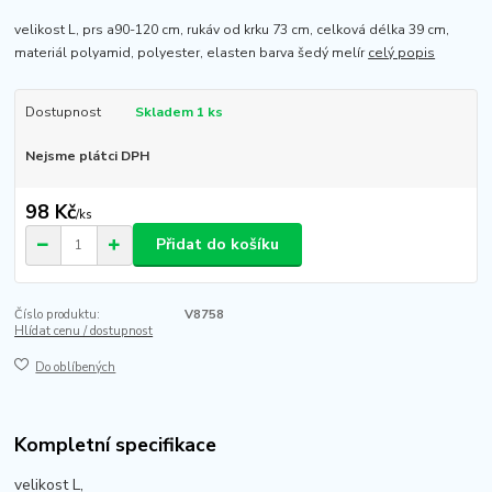
velikost L, prs a90-120 cm, rukáv od krku 73 cm, celková délka 39 cm,
materiál polyamid, polyester, elasten barva šedý melír
celý popis
Dostupnost
Skladem 1 ks
Nejsme plátci DPH
98 Kč
/
ks
Přidat do košíku
Číslo produktu:
V8758
Hlídat cenu / dostupnost
Do oblíbených
Kompletní specifikace
velikost L,