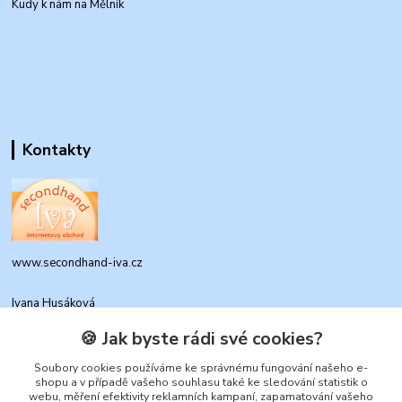
Kudy k nám na Mělník
Kontakty
www.secondhand-iva.cz
Ivana Husáková
+420 315 695 684
🍪 Jak byste rádi své cookies?
(Po-Pá, 9-17 hod.)
Soubory cookies používáme ke správnému fungování našeho e-
info@secondhand-iva.cz
shopu a v případě vašeho souhlasu také ke sledování statistik o
webu, měření efektivity reklamních kampaní, zapamatování vašeho