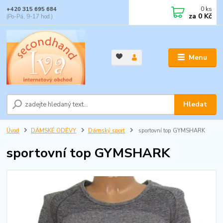
0
ks
+420 315 695 684
za
0 Kč
(Po-Pá, 9-17 hod.)
Menu
Hledat
Úvod
DÁMSKÉ ODĚVY
Dámský sport
sportovní top GYMSHARK
sportovní top GYMSHARK