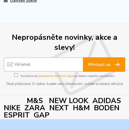
Dámské sukně
Nepropásněte novinky, akce a
slevy!
Přihlásit se
Souhlasím se
zpracováním osobních údajů
za účelem rozesílky newsletteru.
Zboží přidáváme 3× týdně, budete vždy informováni, můžete se kdykoli odhlásit
M&S NEW LOOK ADIDAS
NIKE ZARA NEXT H&M BODEN
ESPRIT GAP