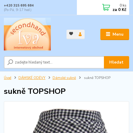
0
ks
+420 315 695 684
za
0 Kč
(Po-Pá, 9-17 hod.)
Menu
Hledat
Úvod
DÁMSKÉ ODĚVY
Dámské sukně
sukně TOPSHOP
sukně TOPSHOP