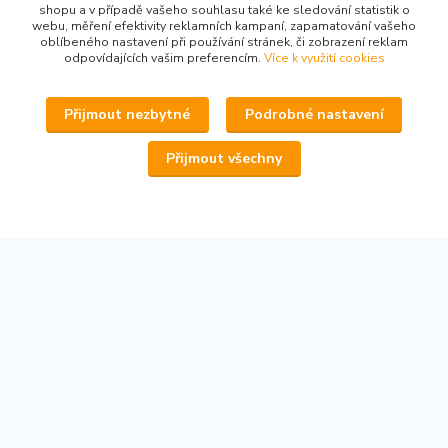
Kontakty
shopu a v případě vašeho souhlasu také ke sledování statistik o
webu, měření efektivity reklamních kampaní, zapamatování vašeho
oblíbeného nastavení při používání stránek, či zobrazení reklam
odpovídajících vašim preferencím.
Více k využití cookies
Přijmout nezbytné
Podrobné nastavení
www.secondhand-iva.cz
Přijmout všechny
Ivana Husáková
+420 315 695 684
(Po-Pá, 9-17 hod.)
info@secondhand-iva.cz
Upravit sběr cookies.