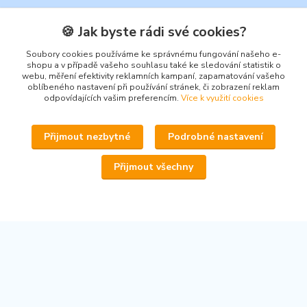
🍪 Jak byste rádi své cookies?
Soubory cookies používáme ke správnému fungování našeho e-
Kontakty
shopu a v případě vašeho souhlasu také ke sledování statistik o
webu, měření efektivity reklamních kampaní, zapamatování vašeho
oblíbeného nastavení při používání stránek, či zobrazení reklam
odpovídajících vašim preferencím.
Více k využití cookies
Přijmout nezbytné
Podrobné nastavení
www.secondhand-iva.cz
Přijmout všechny
Ivana Husáková
+420 315 695 684
(Po-Pá, 9-17 hod.)
info@secondhand-iva.cz