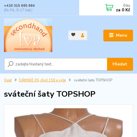
0
ks
+420 315 695 684
za
0 Kč
(Po-Pá, 9-17 hod.)
Menu
Hledat
Úvod
DÁMSKÉ XS, dívčí 158 a výše
sváteční šaty TOPSHOP
sváteční šaty TOPSHOP