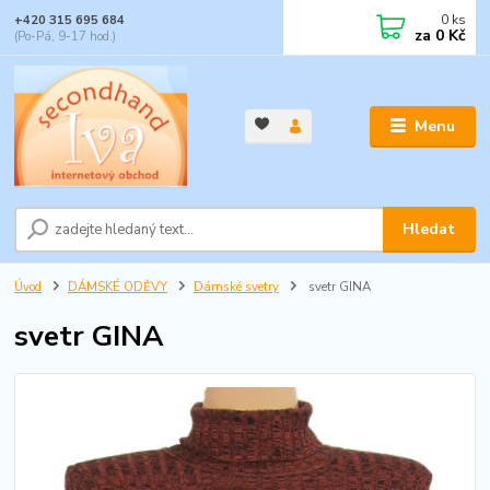
0
ks
+420 315 695 684
za
0 Kč
(Po-Pá, 9-17 hod.)
Menu
Hledat
Úvod
DÁMSKÉ ODĚVY
Dámské svetry
svetr GINA
svetr GINA