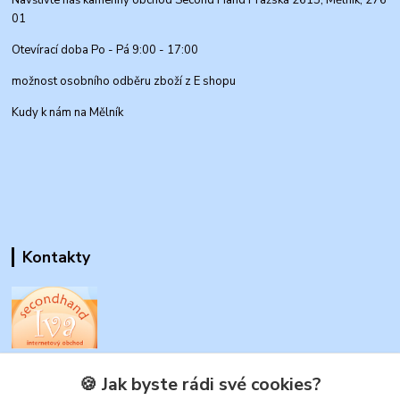
Navštivte náš kamenný obchod Second Hand Pražská 2615, Mělník, 276
01
Otevírací doba Po - Pá 9:00 - 17:00
možnost osobního odběru zboží z E shopu
Kudy k nám na Mělník
Kontakty
www.secondhand-iva.cz
🍪 Jak byste rádi své cookies?