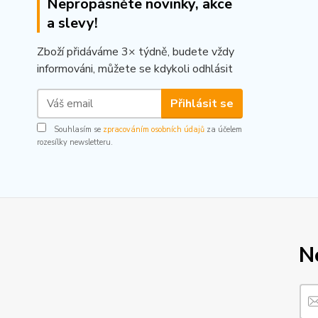
Nepropásněte novinky, akce
a slevy!
Zboží přidáváme 3× týdně, budete vždy
informováni, můžete se kdykoli odhlásit
Přihlásit se
Souhlasím se
zpracováním osobních údajů
za účelem
rozesílky newsletteru.
N