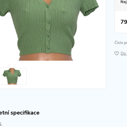
Nej
79
Číslo p
Do 
tní specifikace
S,