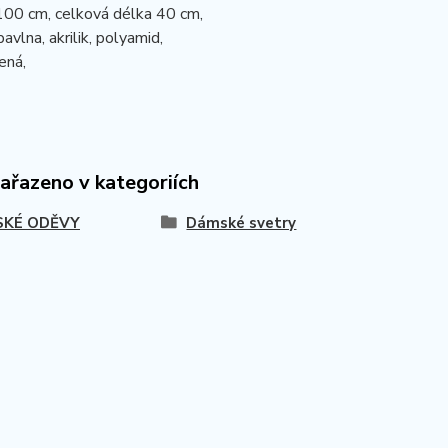
100 cm, celková délka 40 cm,
bavlna, akrilik, polyamid,
lená,
zařazeno v kategoriích
KÉ ODĚVY
Dámské svetry