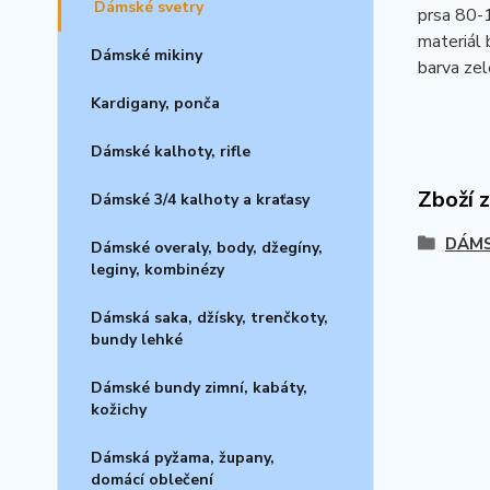
Dámské svetry
prsa 80-
materiál 
Dámské mikiny
barva ze
Kardigany, ponča
Dámské kalhoty, rifle
Zboží 
Dámské 3/4 kalhoty a kraťasy
DÁMS
Dámské overaly, body, džegíny,
leginy, kombinézy
Dámská saka, džísky, trenčkoty,
bundy lehké
Dámské bundy zimní, kabáty,
kožichy
Dámská pyžama, župany,
domácí oblečení