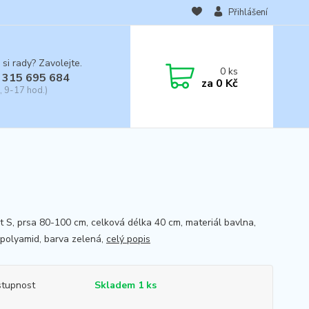
Přihlášení
 si rady? Zavolejte.
0
ks
 315 695 684
za
0 Kč
, 9-17 hod.)
st S, prsa 80-100 cm, celková délka 40 cm, materiál bavlna,
, polyamid, barva zelená,
celý popis
tupnost
Skladem 1 ks