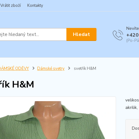
Vrátit zboží
Kontakty
Nevíte
Hledat
+420
(Po-Pá
DÁMSKÉ ODĚVY
Dámské svetry
svetřík H&M
řík H&M
veliko
akrilik
Dos