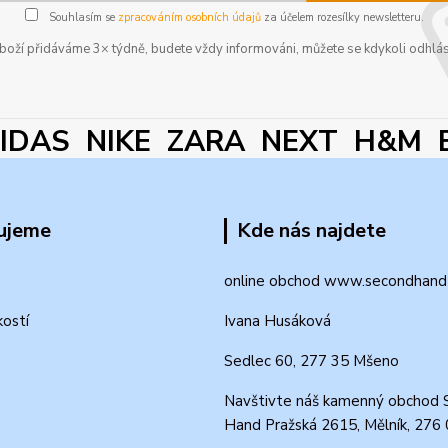
Souhlasím se
zpracováním osobních údajů
za účelem rozesílky newsletteru.
boží přidáváme 3× týdně, budete vždy informováni, můžete se kdykoli odhlás
DAS NIKE ZARA NEXT H&M 
ujeme
Kde nás najdete
online obchod www.secondhand-
kostí
Ivana Husáková
Sedlec 60, 277 35 Mšeno
Navštivte náš kamenný obchod 
Hand Pražská 2615, Mělník, 276