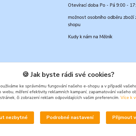
Otevírací doba Po - Pá 9:00 - 17
možnost osobního odběru zboží 
shopu
Kudy k nám na Mělník
🍪 Jak byste rádi své cookies?
používáme ke správnému fungování našeho e-shopu a v případě vašeho
k o webu, měření efektivity reklamních kampaní, zapamatování vašeho o
 stránek, či zobrazení reklam odpovídajících vašim preferencím.
Více k v
Upravit sběr cookies.
ut nezbytné
Podrobné nastavení
Přijmout 