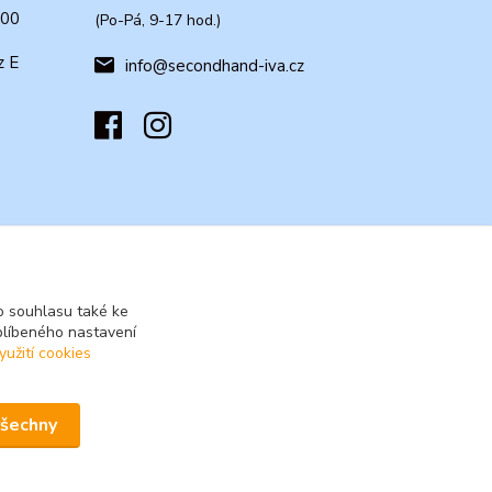
:00
(Po-Pá, 9-17 hod.)
z E
info@secondhand-iva.cz
 souhlasu také ke
blíbeného nastavení
yužití cookies
všechny
Vytvořeno na
Eshop-rychle.cz