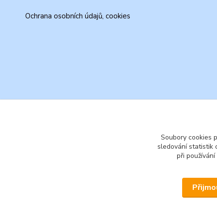
Ochrana osobních údajů, cookies
Soubory cookies 
sledování statisti
při používání
Přijmo
© 2026 www.secondhand-iva.cz on line obchod