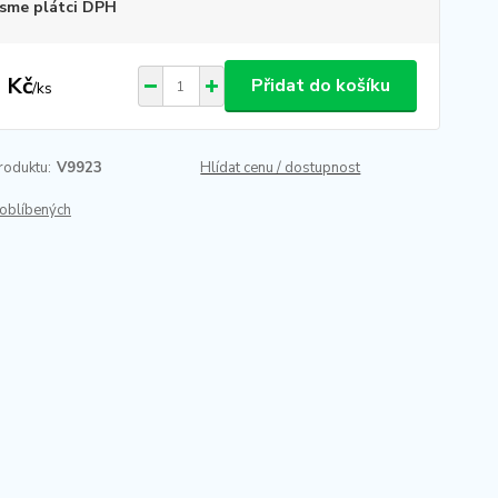
sme plátci DPH
 Kč
Přidat do košíku
/
ks
roduktu:
V9923
Hlídat cenu / dostupnost
oblíbených