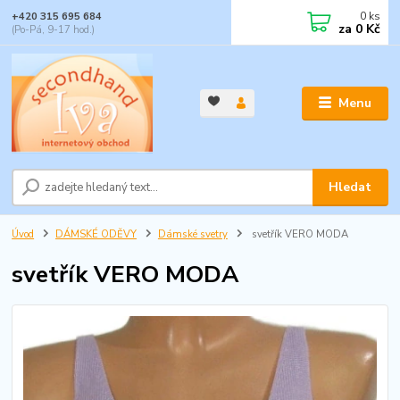
0
ks
+420 315 695 684
za
0 Kč
(Po-Pá, 9-17 hod.)
Menu
Hledat
Úvod
DÁMSKÉ ODĚVY
Dámské svetry
svetřík VERO MODA
svetřík VERO MODA